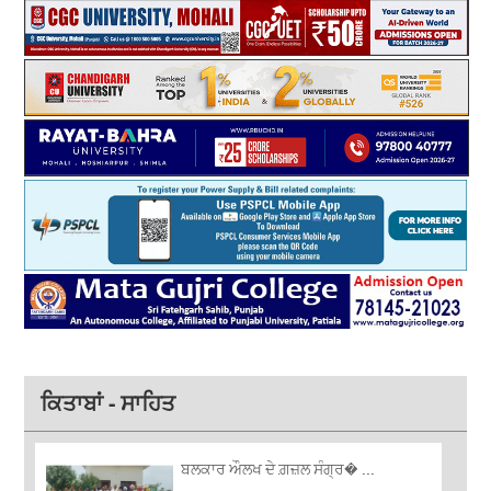
ਕਿਤਾਬਾਂ - ਸਾਹਿਤ
ਬਲਕਾਰ ਔਲਖ ਦੇ ਗ਼ਜ਼ਲ ਸੰਗ੍ਰ� ...