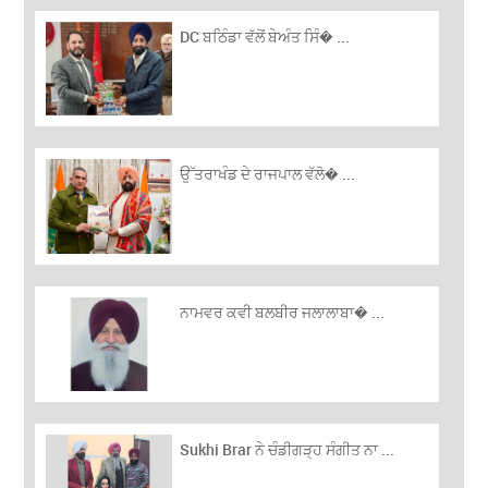
DC ਬਠਿੰਡਾ ਵੱਲੋਂ ਬੇਅੰਤ ਸਿੰ� ...
ਉੱਤਰਾਖੰਡ ਦੇ ਰਾਜਪਾਲ ਵੱਲੋ� ...
ਨਾਮਵਰ ਕਵੀ ਬਲਬੀਰ ਜਲਾਲਾਬਾ� ...
Sukhi Brar ਨੇ ਚੰਡੀਗੜ੍ਹ ਸੰਗੀਤ ਨਾ ...