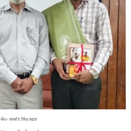
 ਐਪ- ਜਸਵੰਤ ਸਿੰਘ ਜ਼ਫ਼ਰ