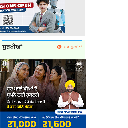
ਸੁਰਖੀਆਂ
ਬਾਕੀ ਸੁਰਖੀਆਂ