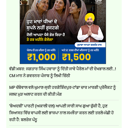
ਵੱਡੀ ਖ਼ਬਰ: ਜਗਤਾਰ ਸਿੰਘ ਹਵਾਰਾ ਨੂੰ ਦਿੱਤੀ ਜਾਵੇ ਪੈਰੋਲ ਮਾਂ ਦੀ ਦੇਖਭਾਲ ਲਈ..!
CM ਮਾਨ ਨੇ ਗਵਰਨਰ ਪੰਜਾਬ ਨੂੰ ਲਿਖੀ ਚਿੱਠੀ
MP ਚੱਬੇਵਾਲ ਵਲੋ ਘੁਮਾਣ-ਸ੍ਰੀ ਹਰਗੋਬਿੰਦਪੁਰ-ਟਾਂਡਾ ਚਾਰ ਮਾਰਗੀ ਪ੍ਰੋਜੈਕਟ ਨੂੰ
ਜਲਦ ਮੁੜ ਅਲਾਟ ਕਰਨ ਦੀ ਕੀਤੀ ਮੰਗ
‘ਬੇਅਦਬੀ’ ਪਾਰਟੀ (ਅਕਾਲੀ ਦਲ) ਆਪਣੀ ਸਾਰੀ ਸਾਖ ਗੁਆ ਚੁੱਕੀ ਹੈ, ਹੁਣ
ਸਿਆਸਤ ਵਿੱਚ ਵਾਪਸੀ ਲਈ ਭਾਜਪਾ ਨਾਲ ਸਮਝੌਤਾ ਕਰਨ ਲਈ ਤਰਲੋ-ਮੱਛੀ ਹੋ
ਰਹੀ ਹੈ: ਬਲਤੇਜ ਪੰਨੂ