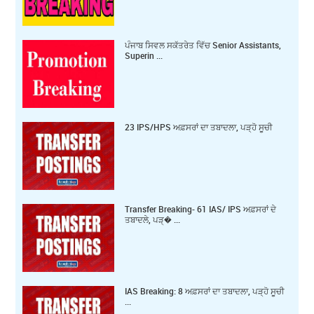
ਪੰਜਾਬ ਸਿਵਲ ਸਕੱਤਰੇਤ ਵਿੱਚ Senior Assistants,
Superin ...
23 IPS/HPS ਅਫ਼ਸਰਾਂ ਦਾ ਤਬਾਦਲਾ, ਪੜ੍ਹੋ ਸੂਚੀ
Transfer Breaking- 61 IAS/ IPS ਅਫ਼ਸਰਾਂ ਦੇ
ਤਬਾਦਲੇ, ਪੜ੍� ...
IAS Breaking: 8 ਅਫ਼ਸਰਾਂ ਦਾ ਤਬਾਦਲਾ, ਪੜ੍ਹੋ ਸੂਚੀ
...