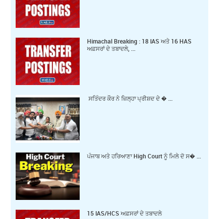
Himachal Breaking : 18 IAS ਅਤੇ 16 HAS
ਅਫ਼ਸਰਾਂ ਦੇ ਤਬਾਦਲੇ, ...
ਸਤਿੰਦਰ ਕੌਰ ਨੇ ਜ਼ਿਲ੍ਹਾ ਪ੍ਰੀਸ਼ਦ ਦੇ � ...
ਪੰਜਾਬ ਅਤੇ ਹਰਿਆਣਾ High Court ਨੂੰ ਮਿਲੇ ਦੋ ਸ� ...
15 IAS/HCS ਅਫ਼ਸਰਾਂ ਦੇ ਤਬਾਦਲੇ