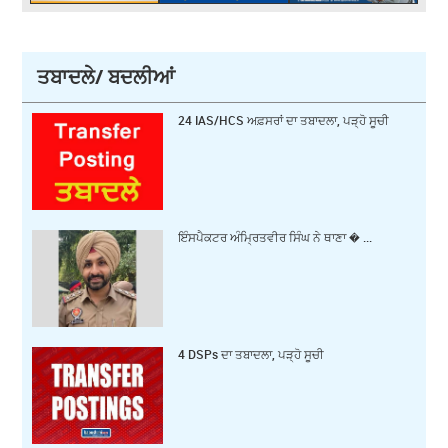
ਤਬਾਦਲੇ/ ਬਦਲੀਆਂ
24 IAS/HCS ਅਫ਼ਸਰਾਂ ਦਾ ਤਬਾਦਲਾ, ਪੜ੍ਹੋ ਸੂਚੀ
ਇੰਸਪੈਕਟਰ ਅੰਮ੍ਰਿਤਵੀਰ ਸਿੰਘ ਨੇ ਥਾਣਾ � ...
4 DSPs ਦਾ ਤਬਾਦਲਾ, ਪੜ੍ਹੋ ਸੂਚੀ