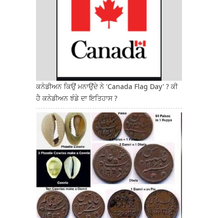
ਕਨੇਡੀਅਨ ਕਿਉਂ ਮਨਾਉਂਦੇ ਨੇ 'Canada Flag Day' ? ਕੀ
ਹੈ ਕਨੇਡੀਅਨ ਝੰਡੇ ਦਾ ਇਤਿਹਾਸ ?