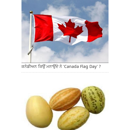
ਕਨੇਡੀਅਨ ਕਿਉਂ ਮਨਾਉਂਦੇ ਨੇ 'Canada Flag Day' ?