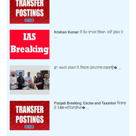
Krishan Kumar ਤੋਂ ਹੋਮ ਵਾਪਸ ਲਿਆ- ਨਵੇਂ ਹੁਕਮ ਹੋ
...
ਡਾ. ਅਮਨ ਸ਼ਰਮਾ ਨੇ ਸਿਵਲ ਹਸਪਤਾਲ ਜਗਰਾਉ� ...
Punjab Breaking: Excise and Taxation ਵਿਭਾਗ
ਦੇ 149 ਅਧਿਕਾਰੀਆ� ...