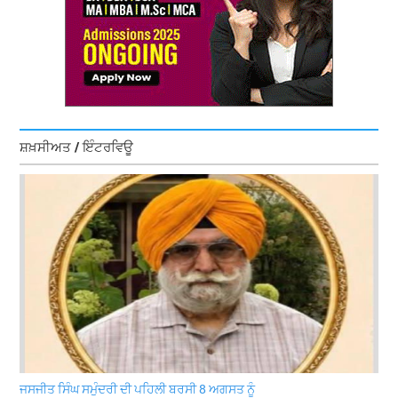
ਸ਼ਖ਼ਸੀਅਤ / ਇੰਟਰਵਿਊ
ਜਸਜੀਤ ਸਿੰਘ ਸਮੁੰਦਰੀ ਦੀ ਪਹਿਲੀ ਬਰਸੀ 8 ਅਗਸਤ ਨੂੰ