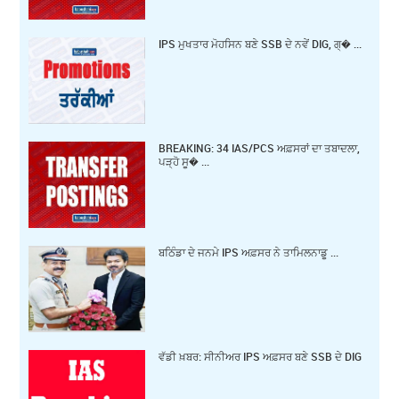
IPS ਮੁਖਤਾਰ ਮੋਹਸਿਨ ਬਣੇ SSB ਦੇ ਨਵੇਂ DIG, ਗ੍� ...
BREAKING: 34 IAS/PCS ਅਫ਼ਸਰਾਂ ਦਾ ਤਬਾਦਲਾ,
ਪੜ੍ਹੋ ਸੂ� ...
ਬਠਿੰਡਾ ਦੇ ਜਨਮੇ IPS ਅਫ਼ਸਰ ਨੇ ਤਾਮਿਲਨਾਡੂ ...
ਵੱਡੀ ਖ਼ਬਰ: ਸੀਨੀਅਰ IPS ਅਫ਼ਸਰ ਬਣੇ SSB ਦੇ DIG