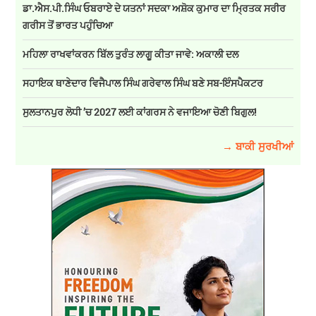
ਡਾ.ਐਸ.ਪੀ.ਸਿੰਘ ਓਬਰਾਏ ਦੇ ਯਤਨਾਂ ਸਦਕਾ ਅਸ਼ੋਕ ਕੁਮਾਰ ਦਾ ਮ੍ਰਿਤਕ ਸਰੀਰ
ਗਰੀਸ ਤੋਂ ਭਾਰਤ ਪਹੁੰਚਿਆ
ਮਹਿਲਾ ਰਾਖਵਾਂਕਰਨ ਬਿੱਲ ਤੁਰੰਤ ਲਾਗੂ ਕੀਤਾ ਜਾਵੇ: ਅਕਾਲੀ ਦਲ
ਸਹਾਇਕ ਥਾਣੇਦਾਰ ਵਿਜੈਪਾਲ ਸਿੰਘ ਗਰੇਵਾਲ ਸਿੰਘ ਬਣੇ ਸਬ-ਇੰਸਪੈਕਟਰ
ਸੁਲਤਾਨਪੁਰ ਲੋਧੀ ’ਚ 2027 ਲਈ ਕਾਂਗਰਸ ਨੇ ਵਜਾਇਆ ਚੋਣੀ ਬਿਗੁਲ!
→ ਬਾਕੀ ਸੁਰਖੀਆਂ