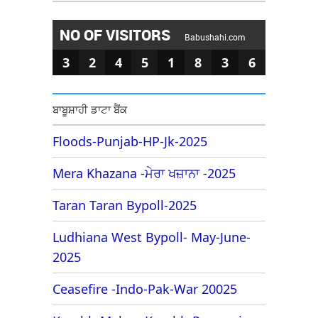
NO OF VISITORS
Babushahi.com
3
2
4
5
1
8
3
6
ਬਾਬੂਸ਼ਾਹੀ ਡਾਟਾ ਬੈਂਕ
Floods-Punjab-HP-Jk-2025
Mera Khazana -ਮੇਰਾ ਖਜ਼ਾਨਾ -2025
Taran Taran Bypoll-2025
Ludhiana West Bypoll- May-June-
2025
Ceasefire -Indo-Pak-War 20025