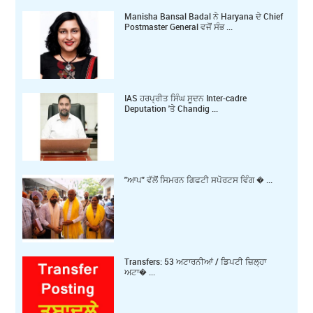
Manisha Bansal Badal ਨੇ Haryana ਦੇ Chief
Postmaster General ਵਜੋਂ ਸੰਭ ...
IAS ਹਰਪ੍ਰੀਤ ਸਿੰਘ ਸੂਦਨ Inter-cadre
Deputation 'ਤੇ Chandig ...
"ਆਪ" ਵੱਲੋਂ ਸਿਮਰਨ ਗਿਫਟੀ ਸਪੋਰਟਸ ਵਿੰਗ � ...
Transfers: 53 ਅਟਾਰਨੀਆਂ / ਡਿਪਟੀ ਜ਼ਿਲ੍ਹਾ
ਅਟਾ� ...