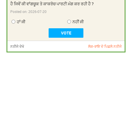
ਹੈ ਜਿਵੇਂ ਕੀ ਵਾਂਗਚੂਕ ਤੇ ਕਾਕਰੋਚ ਪਾਰਟੀ ਮੰਗ ਕਰ ਰਹੀ ਹੈ ?
Posted on:
2026-07-20
ਹਾਂ ਜੀ
ਨਹੀਂ ਜੀ
ਨਤੀਜੇ ਦੇਖੋ
ਲੋਕ-ਰਾਇ ਦੇ ਪਿਛਲੇ ਨਤੀਜੇ