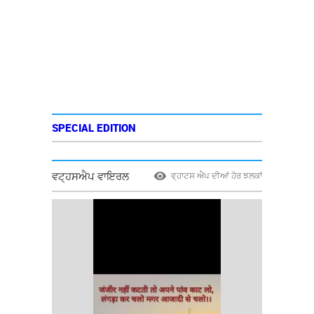
SPECIAL EDITION
ਵਟ੍ਹਸਐਪ ਵਾਇਰਲ
ਵ੍ਹਾਟਸ ਐਪ ਦੀਆਂ ਹੋਰ ਝਲਕਾਂ