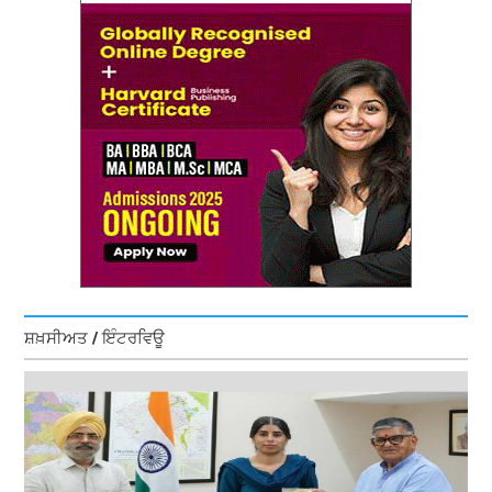
ਸ਼ਖ਼ਸੀਅਤ / ਇੰਟਰਵਿਊ