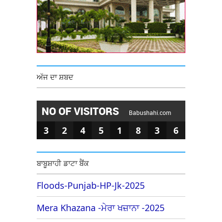
ਅੱਜ ਦਾ ਸ਼ਬਦ
NO OF VISITORS
Babushahi.com
3
2
4
5
1
8
3
6
ਬਾਬੂਸ਼ਾਹੀ ਡਾਟਾ ਬੈਂਕ
Floods-Punjab-HP-Jk-2025
Mera Khazana -ਮੇਰਾ ਖਜ਼ਾਨਾ -2025