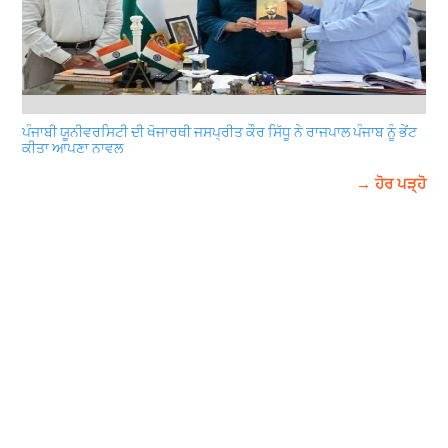
ਪੰਜਾਬੀ ਯੂਨੀਵਰਸਿਟੀ ਦੀ ਖੋਜਾਰਥੀ ਜਸਪ੍ਰੀਤ ਕੌਰ ਸਿੱਧੂ ਨੇ ਰਾਜਪਾਲ ਪੰਜਾਬ ਨੂੰ ਭੇਂਟ
ਕੀਤਾ ਆਪਣਾ ਨਾਵਲ
→ ਹੋਰ ਪੜ੍ਹੋ