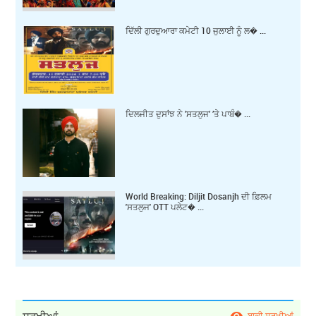
ਦਿੱਲੀ ਗੁਰਦੁਆਰਾ ਕਮੇਟੀ 10 ਜੁਲਾਈ ਨੂੰ ਲ� ...
ਦਿਲਜੀਤ ਦੁਸਾਂਝ ਨੇ ’ਸਤਲੁਜ’ ’ਤੇ ਪਾਬੰ� ...
World Breaking: Diljit Dosanjh ਦੀ ਫ਼ਿਲਮ
'ਸਤਲੁਜ' OTT ਪਲੇਟ� ...
ਸੁਰਖੀਆਂ
ਬਾਕੀ ਸੁਰਖੀਆਂ