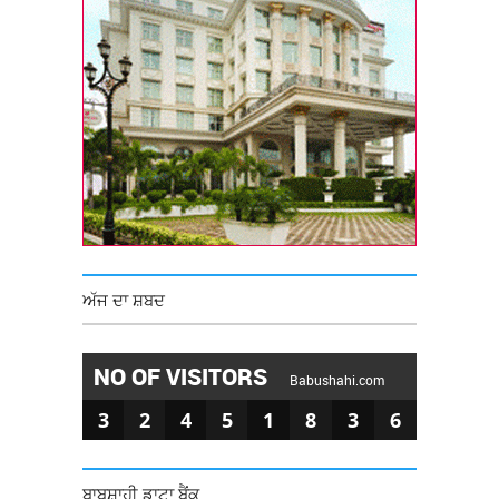
ਅੱਜ ਦਾ ਸ਼ਬਦ
NO OF VISITORS
Babushahi.com
3
2
4
5
1
8
3
6
ਬਾਬੂਸ਼ਾਹੀ ਡਾਟਾ ਬੈਂਕ