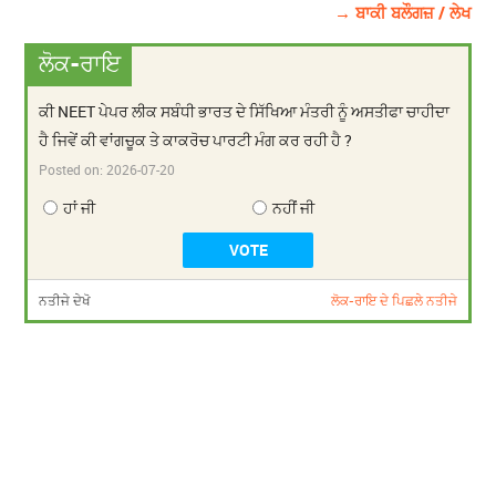
→ ਬਾਕੀ ਬਲੌਗਜ਼ / ਲੇਖ
ਲੋਕ-ਰਾਇ
ਕੀ NEET ਪੇਪਰ ਲੀਕ ਸਬੰਧੀ ਭਾਰਤ ਦੇ ਸਿੱਖਿਆ ਮੰਤਰੀ ਨੂੰ ਅਸਤੀਫਾ ਚਾਹੀਦਾ
ਹੈ ਜਿਵੇਂ ਕੀ ਵਾਂਗਚੂਕ ਤੇ ਕਾਕਰੋਚ ਪਾਰਟੀ ਮੰਗ ਕਰ ਰਹੀ ਹੈ ?
Posted on:
2026-07-20
ਹਾਂ ਜੀ
ਨਹੀਂ ਜੀ
ਨਤੀਜੇ ਦੇਖੋ
ਲੋਕ-ਰਾਇ ਦੇ ਪਿਛਲੇ ਨਤੀਜੇ