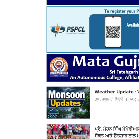
Weather Update : ਪੰਜ
By : ਬਾਬੂਸ਼ਾਹੀ ਬਿਊਰੋ | Aug
ਪ੍ਰੋ. ਮੋਹਨ ਸਿੰਘ ਮੈਮੋਰੀਅ
ਸ਼ੌਕਤ ਅਤੇ ਉਤਸ਼ਾਹ ਨਾ