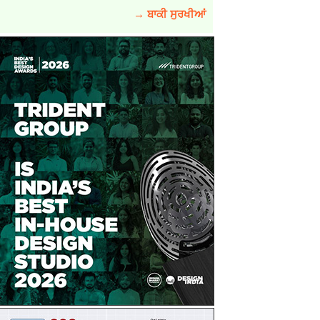
→ ਬਾਕੀ ਸੁਰਖੀਆਂ