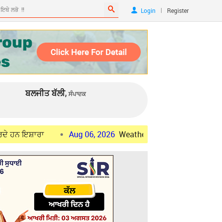
|
Login
Register
ਬਲਜੀਤ ਬੱਲੀ,
ਸੰਪਾਦਕ
ਾ
Aug 06, 2026
Weather Update : ਪੰਜਾਬ ਦੇ 7 ਜ਼ਿਲ੍ਹਿਆਂ ਵਿਚ 