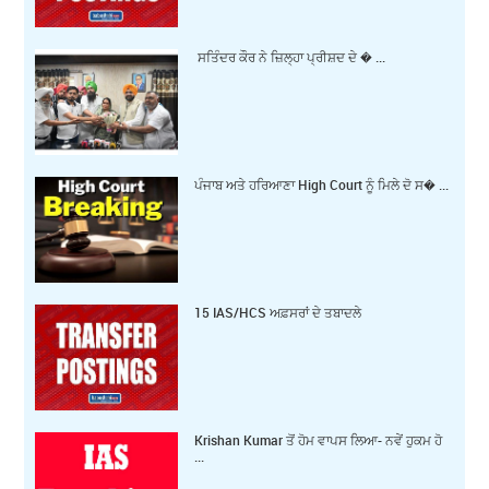
ਸਤਿੰਦਰ ਕੌਰ ਨੇ ਜ਼ਿਲ੍ਹਾ ਪ੍ਰੀਸ਼ਦ ਦੇ � ...
ਪੰਜਾਬ ਅਤੇ ਹਰਿਆਣਾ High Court ਨੂੰ ਮਿਲੇ ਦੋ ਸ� ...
15 IAS/HCS ਅਫ਼ਸਰਾਂ ਦੇ ਤਬਾਦਲੇ
Krishan Kumar ਤੋਂ ਹੋਮ ਵਾਪਸ ਲਿਆ- ਨਵੇਂ ਹੁਕਮ ਹੋ
...