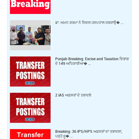
ਡਾ. ਅਮਨ ਸ਼ਰਮਾ ਨੇ ਸਿਵਲ ਹਸਪਤਾਲ ਜਗਰਾਉ� ...
Punjab Breaking: Excise and Taxation ਵਿਭਾਗ
ਦੇ 149 ਅਧਿਕਾਰੀਆ� ...
2 IAS ਅਫ਼ਸਰਾਂ ਦੇ ਤਬਾਦਲੇ
Breaking: 36 IPS/HPS ਅਫ਼ਸਰਾਂ ਦਾ ਤਬਾਦਲਾ,
ਪੜ੍ਹੋ ਸੂ� ...