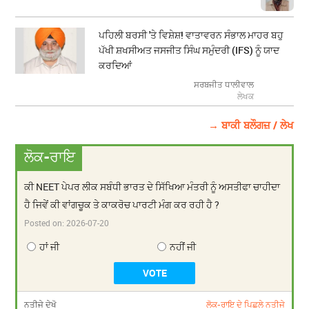
ਪਹਿਲੀ ਬਰਸੀ 'ਤੇ ਵਿਸ਼ੇਸ਼! ਵਾਤਾਵਰਨ ਸੰਭਾਲ ਮਾਹਰ ਬਹੁ
ਪੱਖੀ ਸ਼ਖਸੀਅਤ ਜਸਜੀਤ ਸਿੰਘ ਸਮੁੰਦਰੀ (IFS) ਨੂੰ ਯਾਦ
ਕਰਦਿਆਂ
ਸਰਬਜੀਤ ਧਾਲੀਵਾਲ
ਲੇਖਕ
→ ਬਾਕੀ ਬਲੌਗਜ਼ / ਲੇਖ
ਲੋਕ-ਰਾਇ
ਕੀ NEET ਪੇਪਰ ਲੀਕ ਸਬੰਧੀ ਭਾਰਤ ਦੇ ਸਿੱਖਿਆ ਮੰਤਰੀ ਨੂੰ ਅਸਤੀਫਾ ਚਾਹੀਦਾ
ਹੈ ਜਿਵੇਂ ਕੀ ਵਾਂਗਚੂਕ ਤੇ ਕਾਕਰੋਚ ਪਾਰਟੀ ਮੰਗ ਕਰ ਰਹੀ ਹੈ ?
Posted on:
2026-07-20
ਹਾਂ ਜੀ
ਨਹੀਂ ਜੀ
ਨਤੀਜੇ ਦੇਖੋ
ਲੋਕ-ਰਾਇ ਦੇ ਪਿਛਲੇ ਨਤੀਜੇ