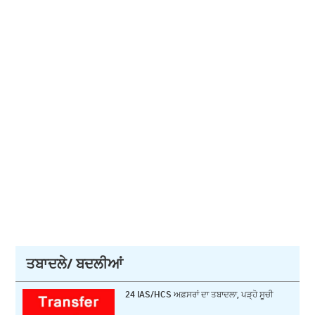
ਤਬਾਦਲੇ/ ਬਦਲੀਆਂ
24 IAS/HCS ਅਫ਼ਸਰਾਂ ਦਾ ਤਬਾਦਲਾ, ਪੜ੍ਹੋ ਸੂਚੀ