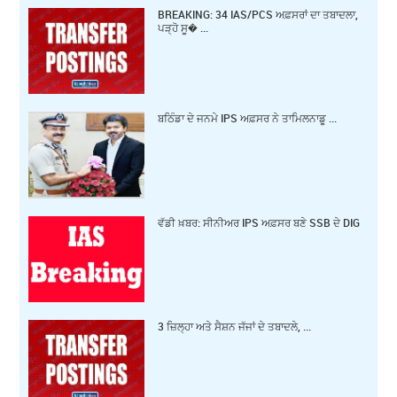
BREAKING: 34 IAS/PCS ਅਫ਼ਸਰਾਂ ਦਾ ਤਬਾਦਲਾ,
ਪੜ੍ਹੋ ਸੂ� ...
ਬਠਿੰਡਾ ਦੇ ਜਨਮੇ IPS ਅਫ਼ਸਰ ਨੇ ਤਾਮਿਲਨਾਡੂ ...
ਵੱਡੀ ਖ਼ਬਰ: ਸੀਨੀਅਰ IPS ਅਫ਼ਸਰ ਬਣੇ SSB ਦੇ DIG
3 ਜ਼‍ਿਲ੍ਹਾ ਅਤੇ ਸੈਸ਼ਨ ਜੱਜਾਂ ਦੇ ਤਬਾਦਲੇ, ...