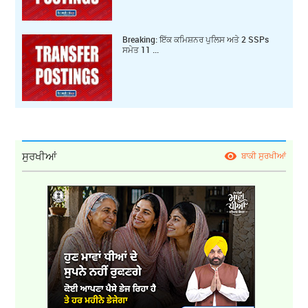
Breaking: ਇੱਕ ਕ‍ਮਿਸ਼ਨਰ ਪੁਲਿਸ ਅਤੇ 2 SSPs
ਸਮੇਤ 11 ...
ਸੁਰਖੀਆਂ
ਬਾਕੀ ਸੁਰਖੀਆਂ