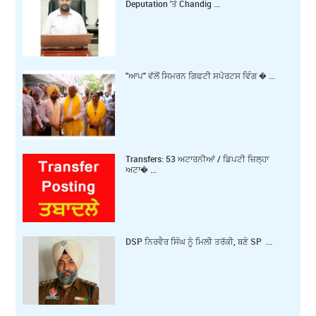
Deputation 'ਤੇ Chandig ...
"ਆਪ" ਵੱਲੋਂ ਸਿਮਰਨ ਗਿਫਟੀ ਸਪੋਰਟਸ ਵਿੰਗ � ...
Transfers: 53 ਅਟਾਰਨੀਆਂ / ਡਿਪਟੀ ਜ਼ਿਲ੍ਹਾ
ਅਟਾ� ...
DSP ਨਿਰਵੈਰ ਸਿੰਘ ਨੂੰ ਮਿਲੀ ਤਰੱਕੀ, ਬਣੇ SP ...