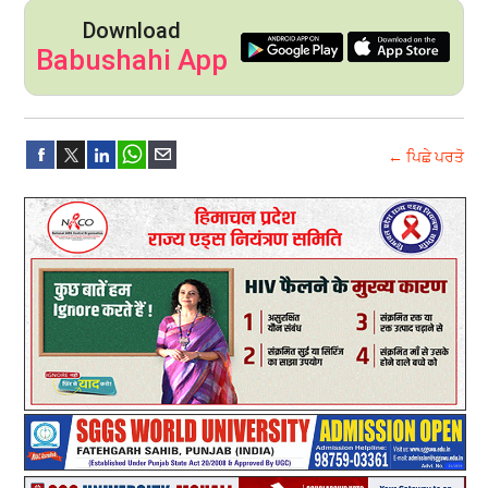
Download
Babushahi App
← ਪਿਛੇ ਪਰਤੋ