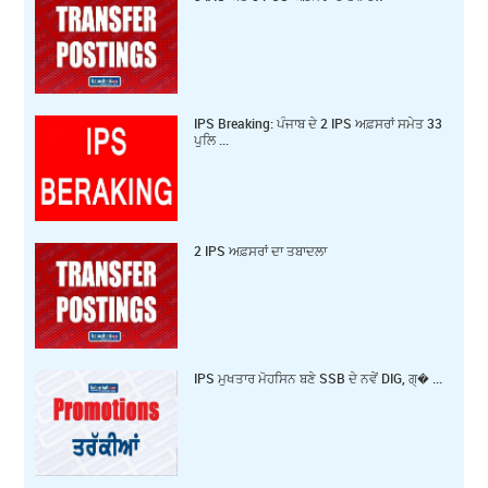
IPS Breaking: ਪੰਜਾਬ ਦੇ 2 IPS ਅਫ਼ਸਰਾਂ ਸਮੇਤ 33
ਪੁਲਿ ...
2 IPS ਅਫ਼ਸਰਾਂ ਦਾ ਤਬਾਦਲਾ
IPS ਮੁਖਤਾਰ ਮੋਹਸਿਨ ਬਣੇ SSB ਦੇ ਨਵੇਂ DIG, ਗ੍� ...