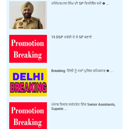
ਤਜਿੰਦਰਪਾਲ ਸਿੰਘ ਦੀ SP ਵਿਜੀਲੈਂਸ ਵਜੋਂ � ...
15 DSP ਤਰੱਕੀ ਦੇ ਕੇ SP ਬਣਾਏ
Breaking: ਦਿੱਲੀ ਨੂੰ ਨਵਾਂ ਪੁਲਿਸ ਕਮਿਸ਼ਨਰ � ...
ਪੰਜਾਬ ਸਿਵਲ ਸਕੱਤਰੇਤ ਵਿੱਚ Senior Assistants,
Superin ...