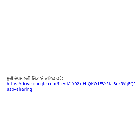
ਸੂਚੀ ਦੇਖਣ ਲਈ ਲਿੰਕ 'ਤੇ ਕਲਿੱਕ ਕਰੋ:
https://drive.google.com/file/d/1Y92ktH_QKO1F3Y5KrBok5VqEQ
usp=sharing