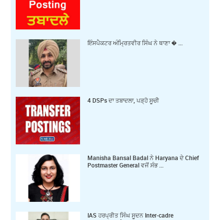
ਇੰਸਪੈਕਟਰ ਅੰਮ੍ਰਿਤਵੀਰ ਸਿੰਘ ਨੇ ਥਾਣਾ � ...
4 DSPs ਦਾ ਤਬਾਦਲਾ, ਪੜ੍ਹੋ ਸੂਚੀ
Manisha Bansal Badal ਨੇ Haryana ਦੇ Chief
Postmaster General ਵਜੋਂ ਸੰਭ ...
IAS ਹਰਪ੍ਰੀਤ ਸਿੰਘ ਸੂਦਨ Inter-cadre