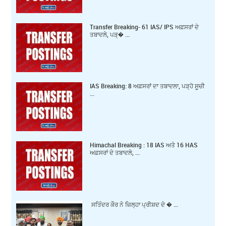
Transfer Breaking- 61 IAS/ IPS ਅਫ਼ਸਰਾਂ ਦੇ
ਤਬਾਦਲੇ, ਪੜ੍� ...
IAS Breaking: 8 ਅਫ਼ਸਰਾਂ ਦਾ ਤਬਾਦਲਾ, ਪੜ੍ਹੋ ਸੂਚੀ
...
Himachal Breaking : 18 IAS ਅਤੇ 16 HAS
ਅਫ਼ਸਰਾਂ ਦੇ ਤਬਾਦਲੇ, ...
ਸਤਿੰਦਰ ਕੌਰ ਨੇ ਜ਼ਿਲ੍ਹਾ ਪ੍ਰੀਸ਼ਦ ਦੇ � ...