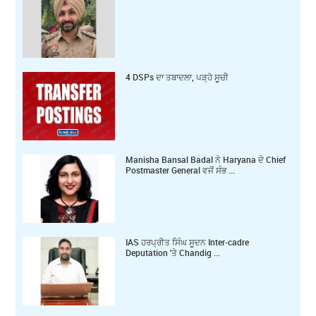
4 DSPs ਦਾ ਤਬਾਦਲਾ, ਪੜ੍ਹੋ ਸੂਚੀ
Manisha Bansal Badal ਨੇ Haryana ਦੇ Chief
Postmaster General ਵਜੋਂ ਸੰਭ ...
IAS ਹਰਪ੍ਰੀਤ ਸਿੰਘ ਸੂਦਨ Inter-cadre
Deputation 'ਤੇ Chandig ...