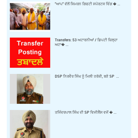
"ਆਪ" ਵੱਲੋਂ ਸਿਮਰਨ ਗਿਫਟੀ ਸਪੋਰਟਸ ਵਿੰਗ � ...
Transfers: 53 ਅਟਾਰਨੀਆਂ / ਡਿਪਟੀ ਜ਼ਿਲ੍ਹਾ
ਅਟਾ� ...
DSP ਨਿਰਵੈਰ ਸਿੰਘ ਨੂੰ ਮਿਲੀ ਤਰੱਕੀ, ਬਣੇ SP ...
ਤਜਿੰਦਰਪਾਲ ਸਿੰਘ ਦੀ SP ਵਿਜੀਲੈਂਸ ਵਜੋਂ � ...