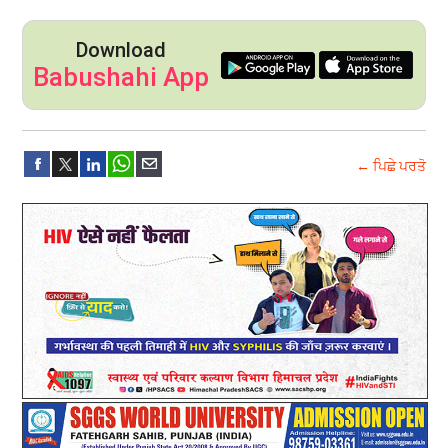
Download
Babushahi App
← ਪਿਛੇ ਪਰਤੋ