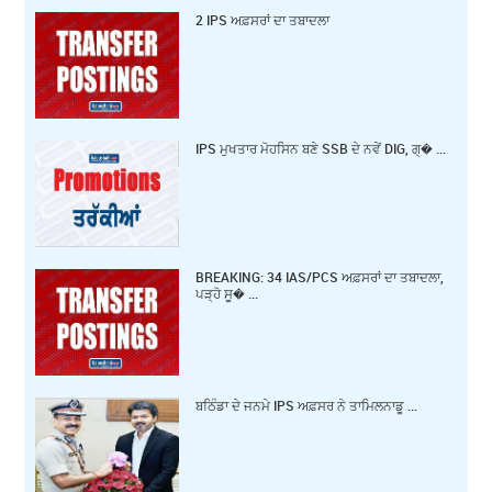
2 IPS ਅਫ਼ਸਰਾਂ ਦਾ ਤਬਾਦਲਾ
IPS ਮੁਖਤਾਰ ਮੋਹਸਿਨ ਬਣੇ SSB ਦੇ ਨਵੇਂ DIG, ਗ੍� ...
BREAKING: 34 IAS/PCS ਅਫ਼ਸਰਾਂ ਦਾ ਤਬਾਦਲਾ,
ਪੜ੍ਹੋ ਸੂ� ...
ਬਠਿੰਡਾ ਦੇ ਜਨਮੇ IPS ਅਫ਼ਸਰ ਨੇ ਤਾਮਿਲਨਾਡੂ ...