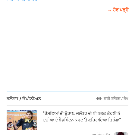
→ ਹੋਰ ਪੜ੍ਹੋ
ਬਲੌਗਜ਼ / ਓਪੀਨੀਅਨ
ਬਾਕੀ ਬਲੌਗਜ਼ / ਲੇਖ
"ਹੌਸਲਿਆਂ ਦੀ ਉਡਾਣ: ਜਲੰਧਰ ਦੀ ਧੀ ਪਲਕ ਕੋਹਲੀ ਨੇ
ਦੁਨੀਆ ਦੇ ਬੈਡਮਿੰਟਨ ਕੋਰਟ 'ਤੇ ਲਹਿਰਾਇਆ ਤਿਰੰਗਾ"
ਸੁਖਮਿੰਦਰ ਭੰਗੂ