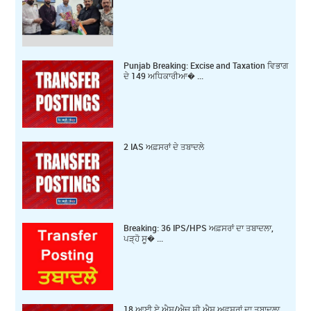
Punjab Breaking: Excise and Taxation ਵਿਭਾਗ
ਦੇ 149 ਅਧਿਕਾਰੀਆ� ...
2 IAS ਅਫ਼ਸਰਾਂ ਦੇ ਤਬਾਦਲੇ
Breaking: 36 IPS/HPS ਅਫ਼ਸਰਾਂ ਦਾ ਤਬਾਦਲਾ,
ਪੜ੍ਹੋ ਸੂ� ...
18 ਆਈ ਏ ਐਸ/ਐਚ ਸੀ ਐਸ ਅਫਸਰਾਂ ਦਾ ਤਬਾਦਲਾ