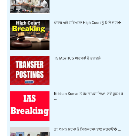
ਪੰਜਾਬ ਅਤੇ ਹਰਿਆਣਾ High Court ਨੂੰ ਮਿਲੇ ਦੋ ਸ� ...
15 IAS/HCS ਅਫ਼ਸਰਾਂ ਦੇ ਤਬਾਦਲੇ
Krishan Kumar ਤੋਂ ਹੋਮ ਵਾਪਸ ਲਿਆ- ਨਵੇਂ ਹੁਕਮ ਹੋ
...
ਡਾ. ਅਮਨ ਸ਼ਰਮਾ ਨੇ ਸਿਵਲ ਹਸਪਤਾਲ ਜਗਰਾਉ� ...