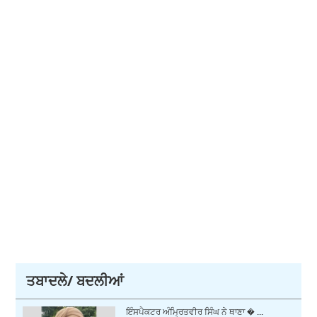
ਤਬਾਦਲੇ/ ਬਦਲੀਆਂ
ਇੰਸਪੈਕਟਰ ਅੰਮ੍ਰਿਤਵੀਰ ਸਿੰਘ ਨੇ ਥਾਣਾ � ...