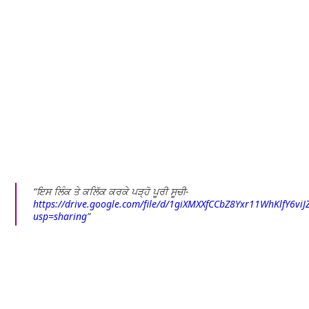
ਇਸ ਲਿੰਕ ਤੇ ਕਲਿੱਕ ਕਰਕੇ ਪੜ੍ਹੋ ਪੂਰੀ ਸੂਚੀ-
https://drive.google.com/file/d/1giXMXXfCCbZ8Yxr11WhKlfY6vi
usp=sharing