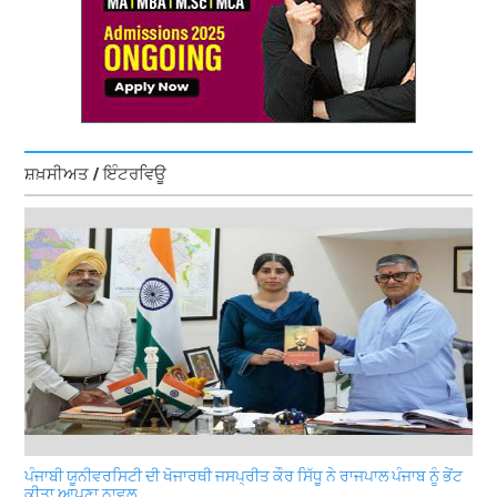
ਸ਼ਖ਼ਸੀਅਤ / ਇੰਟਰਵਿਊ
ਪੰਜਾਬੀ ਯੂਨੀਵਰਸਿਟੀ ਦੀ ਖੋਜਾਰਥੀ ਜਸਪ੍ਰੀਤ ਕੌਰ ਸਿੱਧੂ ਨੇ ਰਾਜਪਾਲ ਪੰਜਾਬ ਨੂੰ ਭੇਂਟ
ਕੀਤਾ ਆਪਣਾ ਨਾਵਲ