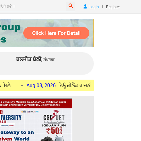
|
Login
Register
ਬਲਜੀਤ ਬੱਲੀ,
ਸੰਪਾਦਕ
Aug 08, 2026
ਨਿਊਜ਼ੀਲੈਂਡ ਰਾਜਨੀਤੀ : ਨੈਸ਼ਨਲ ਪਾਰਟੀ ਨੇ ਆਮ ਚੋਣਾਂ ਲਈ ਜਾ