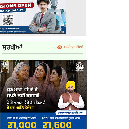
ਸੁਰਖੀਆਂ
ਬਾਕੀ ਸੁਰਖੀਆਂ