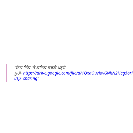
ਇਸ ਲਿੰਕ 'ਤੇ ਕਲਿੱਕ ਕਰਕੇ ਪੜ੍ਹੋ
ਸੂਚੀ-
https://drive.google.com/file/d/1QxaOuvhwGNhN2Heg5or
usp=sharing