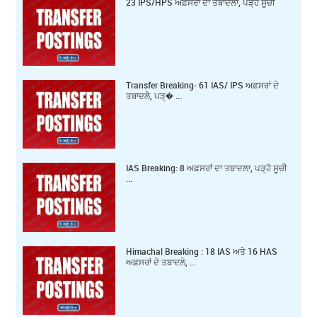
23 IPS/HPS ਅਫ਼ਸਰਾਂ ਦਾ ਤਬਾਦਲਾ, ਪੜ੍ਹੋ ਸੂਚੀ
Transfer Breaking- 61 IAS/ IPS ਅਫ਼ਸਰਾਂ ਦੇ
ਤਬਾਦਲੇ, ਪੜ੍� ...
IAS Breaking: 8 ਅਫ਼ਸਰਾਂ ਦਾ ਤਬਾਦਲਾ, ਪੜ੍ਹੋ ਸੂਚੀ
...
Himachal Breaking : 18 IAS ਅਤੇ 16 HAS
ਅਫ਼ਸਰਾਂ ਦੇ ਤਬਾਦਲੇ, ...