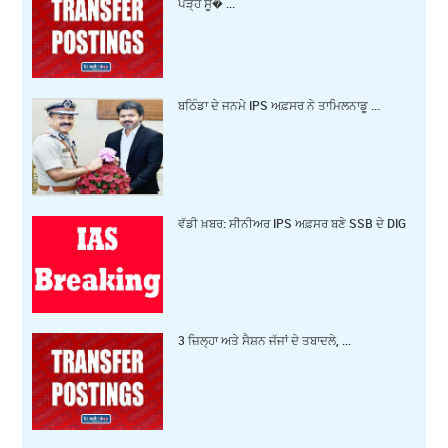
ਪੜ੍ਹੋ ਸੂ� ...
ਬਠਿੰਡਾ ਦੇ ਜਨਮੇ IPS ਅਫ਼ਸਰ ਨੇ ਤਾਮਿਲਨਾਡੂ ...
ਵੱਡੀ ਖ਼ਬਰ: ਸੀਨੀਅਰ IPS ਅਫ਼ਸਰ ਬਣੇ SSB ਦੇ DIG
3 ਜ਼‍ਿਲ੍ਹਾ ਅਤੇ ਸੈਸ਼ਨ ਜੱਜਾਂ ਦੇ ਤਬਾਦਲੇ, ...