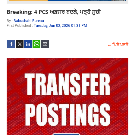
Breaking: 4 PCS ਅਫ਼ਸਰ ਬਦਲੇ, ਪੜ੍ਹੋ ਸੂਚੀ
By :
Babushahi Bureau
First Published :
Tuesday, Jun 02, 2026 01:31 PM
← ਪਿਛੇ ਪਰਤੋ