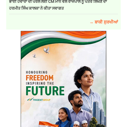
ਭਾਈ ਹਵਾਰਾ ਦੀ ਪੈਰੋਲ ਲਈ CM ਮਾਨ ਵੱਲੋਂ ਰਾਜਪਾਲ ਨੂੰ ਪੱਤਰ ਲਿਖਣ ਦਾ
ਹਰਮੀਤ ਸਿੰਘ ਕਾਲਕਾ ਨੇ ਕੀਤਾ ਸਵਾਗਤ
→ ਬਾਕੀ ਸੁਰਖੀਆਂ