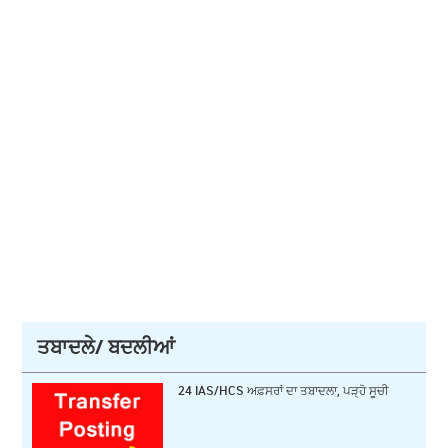
ਤਬਾਦਲੇ/ ਬਦਲੀਆਂ
24 IAS/HCS ਅਫ਼ਸਰਾਂ ਦਾ ਤਬਾਦਲਾ, ਪੜ੍ਹੋ ਸੂਚੀ