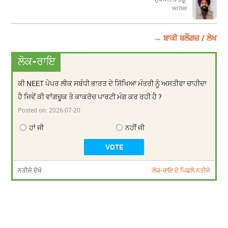
writer
→ ਬਾਕੀ ਬਲੌਗਜ਼ / ਲੇਖ
ਲੋਕ-ਰਾਇ
ਕੀ NEET ਪੇਪਰ ਲੀਕ ਸਬੰਧੀ ਭਾਰਤ ਦੇ ਸਿੱਖਿਆ ਮੰਤਰੀ ਨੂੰ ਅਸਤੀਫਾ ਚਾਹੀਦਾ
ਹੈ ਜਿਵੇਂ ਕੀ ਵਾਂਗਚੂਕ ਤੇ ਕਾਕਰੋਚ ਪਾਰਟੀ ਮੰਗ ਕਰ ਰਹੀ ਹੈ ?
Posted on:
2026-07-20
ਹਾਂ ਜੀ
ਨਹੀਂ ਜੀ
ਨਤੀਜੇ ਦੇਖੋ
ਲੋਕ-ਰਾਇ ਦੇ ਪਿਛਲੇ ਨਤੀਜੇ