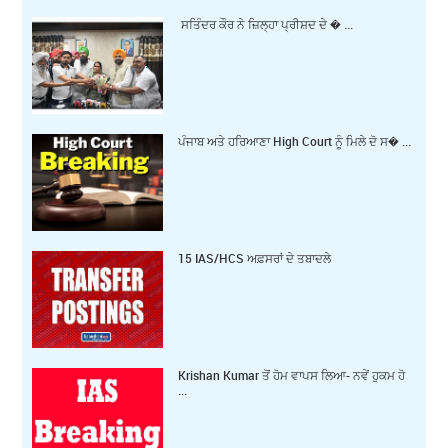
ਸਤਿੰਦਰ ਕੌਰ ਨੇ ਜ਼ਿਲ੍ਹਾ ਪ੍ਰੀਸ਼ਦ ਦੇ � ...
ਪੰਜਾਬ ਅਤੇ ਹਰਿਆਣਾ High Court ਨੂੰ ਮਿਲੇ ਦੋ ਸ� ...
15 IAS/HCS ਅਫ਼ਸਰਾਂ ਦੇ ਤਬਾਦਲੇ
Krishan Kumar ਤੋਂ ਹੋਮ ਵਾਪਸ ਲਿਆ- ਨਵੇਂ ਹੁਕਮ ਹੋ
...