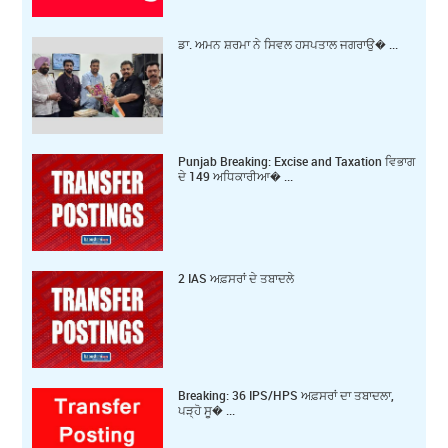
ਡਾ. ਅਮਨ ਸ਼ਰਮਾ ਨੇ ਸਿਵਲ ਹਸਪਤਾਲ ਜਗਰਾਉ� ...
Punjab Breaking: Excise and Taxation ਵਿਭਾਗ
ਦੇ 149 ਅਧਿਕਾਰੀਆ� ...
2 IAS ਅਫ਼ਸਰਾਂ ਦੇ ਤਬਾਦਲੇ
Breaking: 36 IPS/HPS ਅਫ਼ਸਰਾਂ ਦਾ ਤਬਾਦਲਾ,
ਪੜ੍ਹੋ ਸੂ� ...