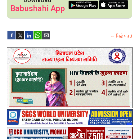
Download
Babushahi App
← ਪਿਛੇ ਪਰਤੋ