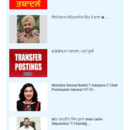
ਇੰਸਪੈਕਟਰ ਅੰਮ੍ਰਿਤਵੀਰ ਸਿੰਘ ਨੇ ਥਾਣਾ � ...
4 DSPs ਦਾ ਤਬਾਦਲਾ, ਪੜ੍ਹੋ ਸੂਚੀ
Manisha Bansal Badal ਨੇ Haryana ਦੇ Chief
Postmaster General ਵਜੋਂ ਸੰਭ ...
IAS ਹਰਪ੍ਰੀਤ ਸਿੰਘ ਸੂਦਨ Inter-cadre
Deputation 'ਤੇ Chandig ...