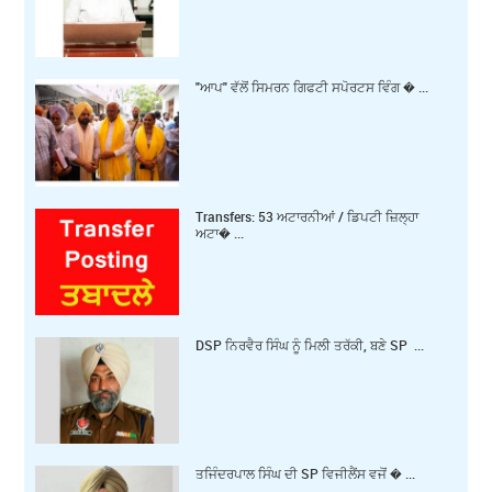
"ਆਪ" ਵੱਲੋਂ ਸਿਮਰਨ ਗਿਫਟੀ ਸਪੋਰਟਸ ਵਿੰਗ � ...
Transfers: 53 ਅਟਾਰਨੀਆਂ / ਡਿਪਟੀ ਜ਼ਿਲ੍ਹਾ
ਅਟਾ� ...
DSP ਨਿਰਵੈਰ ਸਿੰਘ ਨੂੰ ਮਿਲੀ ਤਰੱਕੀ, ਬਣੇ SP ...
ਤਜਿੰਦਰਪਾਲ ਸਿੰਘ ਦੀ SP ਵਿਜੀਲੈਂਸ ਵਜੋਂ � ...