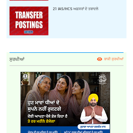
21 IAS/HCS ਅਫ਼ਸਰਾਂ ਦੇ ਤਬਾਦਲੇ
ਸੁਰਖੀਆਂ
ਬਾਕੀ ਸੁਰਖੀਆਂ