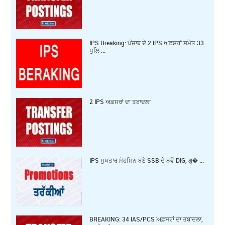
IPS Breaking: ਪੰਜਾਬ ਦੇ 2 IPS ਅਫ਼ਸਰਾਂ ਸਮੇਤ 33
ਪੁਲਿ ...
2 IPS ਅਫ਼ਸਰਾਂ ਦਾ ਤਬਾਦਲਾ
IPS ਮੁਖਤਾਰ ਮੋਹਸਿਨ ਬਣੇ SSB ਦੇ ਨਵੇਂ DIG, ਗ੍� ...
BREAKING: 34 IAS/PCS ਅਫ਼ਸਰਾਂ ਦਾ ਤਬਾਦਲਾ,