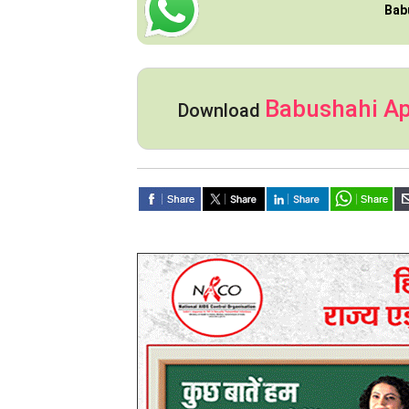
Bab
Babushahi A
Download