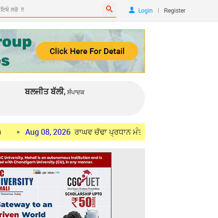
|
Login
Register
ਬਲਜੀਤ ਬੱਲੀ,
ਸੰਪਾਦਕ
 08, 2026
ਰਾਘਵ ਚੱਢਾ ਪ੍ਰਧਾਨ ਮੰਤਰੀ ਮੋਦੀ ਨੂੰ ਮਿਲੇ, ਪੰਜਾਬ ਵਿੱਚ ਸਰਗਰਮ 