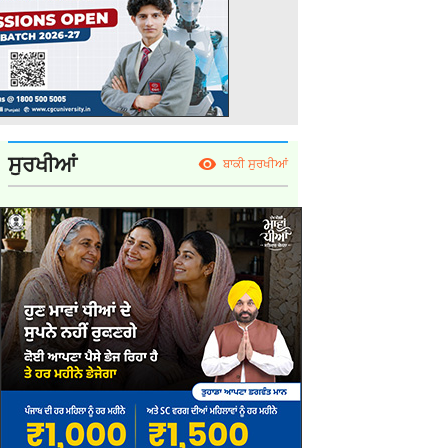
ਸੁਰਖੀਆਂ
ਬਾਕੀ ਸੁਰਖੀਆਂ