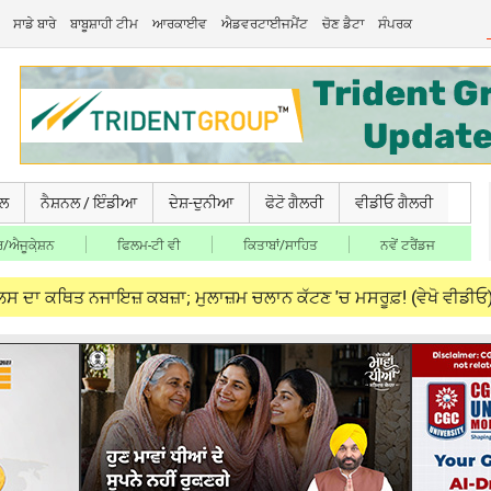
ਸਾਡੇ ਬਾਰੇ
ਬਾਬੂਸ਼ਾਹੀ ਟੀਮ
ਆਰਕਾਈਵ
ਐਡਵਰਟਾਈਜਮੈਂਟ
ਚੋਣ ਡੈਟਾ
ਸੰਪਰਕ
ਚਲ
ਨੈਸ਼ਨਲ / ਇੰਡੀਆ
ਦੇਸ਼-ਦੁਨੀਆ
ਫੋਟੋ ਗੈਲਰੀ
ਵੀਡੀਓ ਗੈਲਰੀ
/ਐਜੂਕੇ਼ਸ਼ਨ
ਫਿਲਮ-ਟੀ ਵੀ
ਕਿਤਾਬਾਂ/ਸਾਹਿਤ
ਨਵੇਂ ਟਰੈਂਡਜ
ਥਿਤ ਨਜਾਇਜ਼ ਕਬਜ਼ਾ; ਮੁਲਾਜ਼ਮ ਚਲਾਨ ਕੱਟਣ 'ਚ ਮਸਰੂਫ਼! (ਵੇਖੋ ਵੀਡੀਓ)
Aug