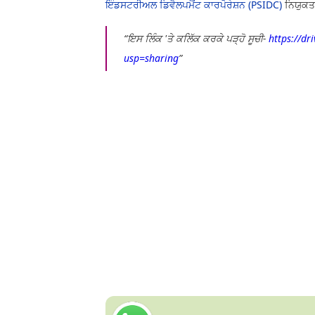
ਇੰਡਸਟਰੀਅਲ ਡਿਵੈਲਪਮੈਂਟ ਕਾਰਪੋਰੇਸ਼ਨ (PSIDC)
ਨਿਯੁਕਤ
ਇਸ ਲਿੰਕ 'ਤੇ ਕਲਿੱਕ ਕਰਕੇ ਪੜ੍ਹੋ ਸੂਚੀ-
https://d
usp=sharing