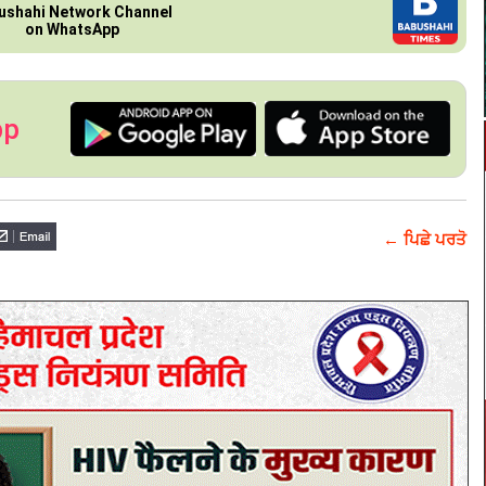
ushahi Network Channel
on WhatsApp
pp
← ਪਿਛੇ ਪਰਤੋ