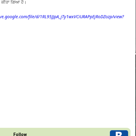
 ਕੀਤਾ ਗਿਆ ਹੈ।
rive.google.com/file/d/1RL95JJpA_jTy1wxVCiURAPpEjRoDZozp/view?
Follow