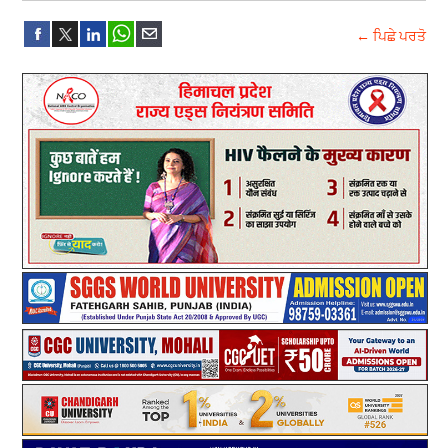
← ਪਿਛੇ ਪਰਤੋ