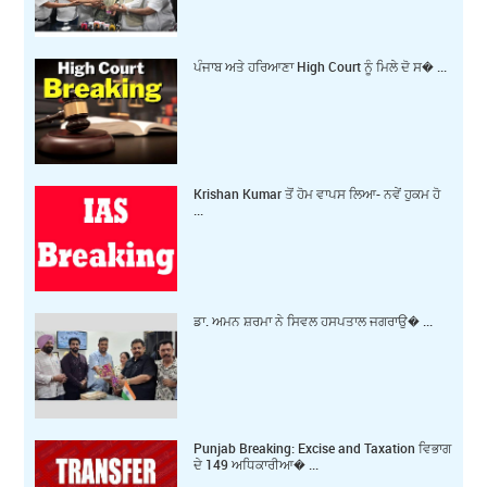
ਪੰਜਾਬ ਅਤੇ ਹਰਿਆਣਾ High Court ਨੂੰ ਮਿਲੇ ਦੋ ਸ� ...
Krishan Kumar ਤੋਂ ਹੋਮ ਵਾਪਸ ਲਿਆ- ਨਵੇਂ ਹੁਕਮ ਹੋ
...
ਡਾ. ਅਮਨ ਸ਼ਰਮਾ ਨੇ ਸਿਵਲ ਹਸਪਤਾਲ ਜਗਰਾਉ� ...
Punjab Breaking: Excise and Taxation ਵਿਭਾਗ
ਦੇ 149 ਅਧਿਕਾਰੀਆ� ...