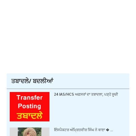
ਤਬਾਦਲੇ/ ਬਦਲੀਆਂ
24 IAS/HCS ਅਫ਼ਸਰਾਂ ਦਾ ਤਬਾਦਲਾ, ਪੜ੍ਹੋ ਸੂਚੀ
ਇੰਸਪੈਕਟਰ ਅੰਮ੍ਰਿਤਵੀਰ ਸਿੰਘ ਨੇ ਥਾਣਾ � ...