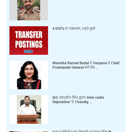
4 DSPs ਦਾ ਤਬਾਦਲਾ, ਪੜ੍ਹੋ ਸੂਚੀ
Manisha Bansal Badal ਨੇ Haryana ਦੇ Chief
Postmaster General ਵਜੋਂ ਸੰਭ ...
IAS ਹਰਪ੍ਰੀਤ ਸਿੰਘ ਸੂਦਨ Inter-cadre
Deputation 'ਤੇ Chandig ...
"ਆਪ" ਵੱਲੋਂ ਸਿਮਰਨ ਗਿਫਟੀ ਸਪੋਰਟਸ ਵਿੰਗ � ...