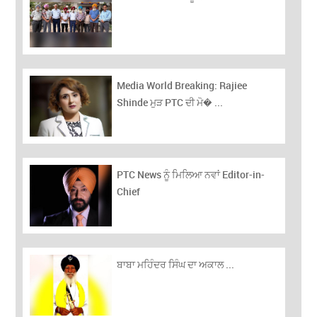
Media World Breaking: Rajiee
Shinde ਮੁੜ PTC ਦੀ ਮੋ� ...
PTC News ਨੂੰ ਮਿਲਿਆ ਨਵਾਂ Editor-in-
Chief
ਬਾਬਾ ਮਹਿੰਦਰ ਸਿੰਘ ਦਾ ਅਕਾਲ ...