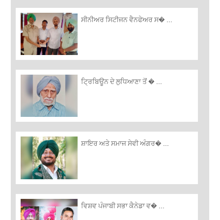
ਸੀਨੀਅਰ ਸਿਟੀਜਨ ਵੈਨਫੇਅਰ ਸ� ...
ਟ੍ਰਿਬਿਊਨ ਦੇ ਲੁਧਿਆਣਾ ਤੋਂ � ...
ਸ਼ਾਇਰ ਅਤੇ ਸਮਾਜ ਸੇਵੀ ਅੰਗਰ� ...
ਵਿਸ਼ਵ ਪੰਜਾਬੀ ਸਭਾ ਕੈਨੇਡਾ ਵ� ...