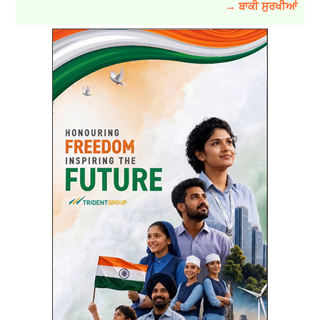
→ ਬਾਕੀ ਸੁਰਖੀਆਂ