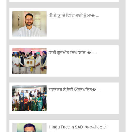
ਪੀ.ਏ.ਯੂ. ਦੇ ਵਿਗਿਆਨੀ ਨੂੰ ਮਾ� ...
ਭਾਈ ਗੁਰਮੀਤ ਸਿੰਘ ‘ਸ਼ਾਂਤ’ � ...
ਗਵਰਨਰ ਨੇ ਛੇਵੀਂ ਐਂਟਰਪਰਿਨ� ...
Hindu Face in SAD: ਅਕਾਲੀ ਦਲ ਦੀ