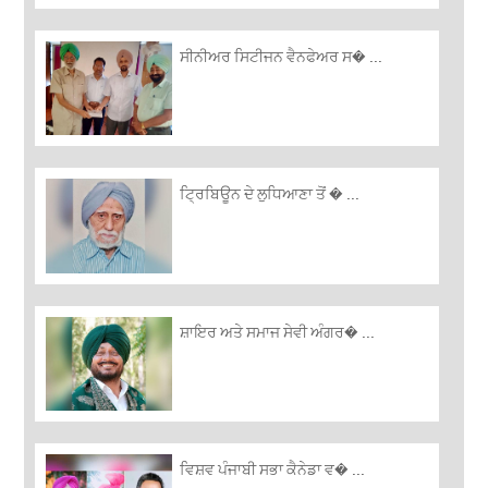
ਸੀਨੀਅਰ ਸਿਟੀਜਨ ਵੈਨਫੇਅਰ ਸ� ...
ਟ੍ਰਿਬਿਊਨ ਦੇ ਲੁਧਿਆਣਾ ਤੋਂ � ...
ਸ਼ਾਇਰ ਅਤੇ ਸਮਾਜ ਸੇਵੀ ਅੰਗਰ� ...
ਵਿਸ਼ਵ ਪੰਜਾਬੀ ਸਭਾ ਕੈਨੇਡਾ ਵ� ...