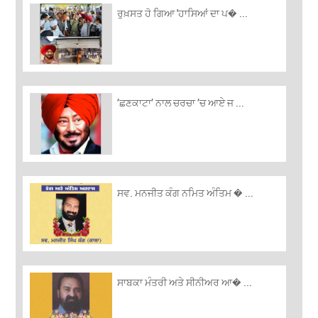
ਰੁਖ਼ਸਤ ਹੋ ਗਿਆ 'ਹਾਸਿਆਂ ਦਾ ਪ� ...
’ਛਣਕਾਟਾ’ ਨਾਲ ਚਰਚਾ ’ਚ ਆਏ ਜ ...
ਸਵ. ਮਨਜੀਤ ਕੰਗ ਨਮਿਤ ਅੰਤਿਮ � ...
ਸਾਬਕਾ ਮੰਤਰੀ ਅਤੇ ਸੀਨੀਅਰ ਆ� ...