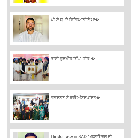
ਪੀ.ਏ.ਯੂ. ਦੇ ਵਿਗਿਆਨੀ ਨੂੰ ਮਾ� ...
ਭਾਈ ਗੁਰਮੀਤ ਸਿੰਘ ‘ਸ਼ਾਂਤ’ � ...
ਗਵਰਨਰ ਨੇ ਛੇਵੀਂ ਐਂਟਰਪਰਿਨ� ...
Hindu Face in SAD: ਅਕਾਲੀ ਦਲ ਦੀ