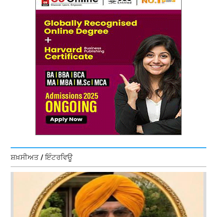
ਸ਼ਖ਼ਸੀਅਤ / ਇੰਟਰਵਿਊ