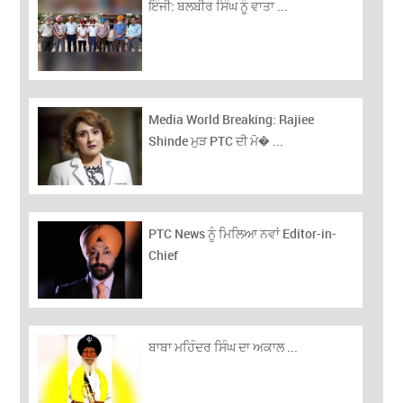
ਇੰਜੀ: ਬਲਬੀਰ ਸਿੰਘ ਨੂੰ ਵਾਤਾ ...
Media World Breaking: Rajiee
Shinde ਮੁੜ PTC ਦੀ ਮੋ� ...
PTC News ਨੂੰ ਮਿਲਿਆ ਨਵਾਂ Editor-in-
Chief
ਬਾਬਾ ਮਹਿੰਦਰ ਸਿੰਘ ਦਾ ਅਕਾਲ ...