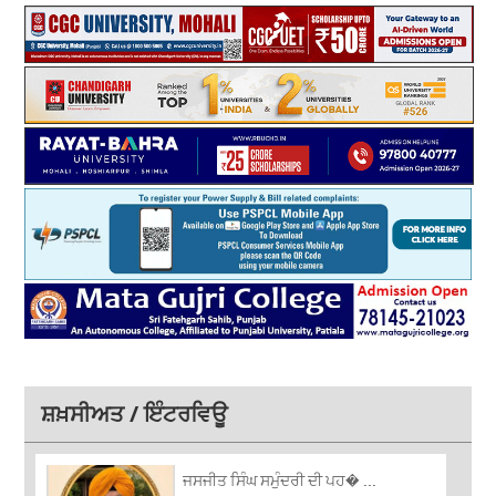
ਸ਼ਖ਼ਸੀਅਤ / ਇੰਟਰਵਿਊ
ਜਸਜੀਤ ਸਿੰਘ ਸਮੁੰਦਰੀ ਦੀ ਪਹ� ...