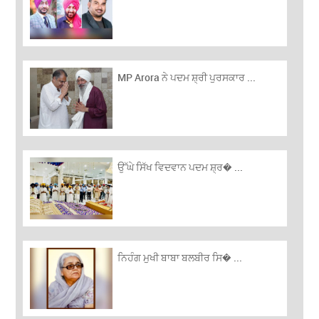
MP Arora ਨੇ ਪਦਮ ਸ਼੍ਰੀ ਪੁਰਸਕਾਰ ...
ਉੱਘੇ ਸਿੱਖ ਵਿਦਵਾਨ ਪਦਮ ਸ਼੍ਰ� ...
ਨਿਹੰਗ ਮੁਖੀ ਬਾਬਾ ਬਲਬੀਰ ਸਿ� ...