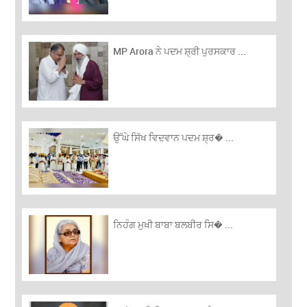
MP Arora ਨੇ ਪਦਮ ਸ਼੍ਰੀ ਪੁਰਸਕਾਰ ...
ਉੱਘੇ ਸਿੱਖ ਵਿਦਵਾਨ ਪਦਮ ਸ਼੍ਰ� ...
ਨਿਹੰਗ ਮੁਖੀ ਬਾਬਾ ਬਲਬੀਰ ਸਿ� ...