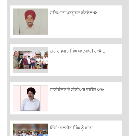
ਹਰਿਆਣਾ ਪ੍ਰਦੂਸ਼ਣ ਕੰਟਰੋਲ � ...
ਸ਼ਹੀਦ ਭਗਤ ਸਿੰਘ ਯਾਦਗਾਰੀ ਹਾ� ...
ਹਾਈਕੋਰਟ ਦੇ ਸੀਨੀਅਰ ਵਕੀਲ ਅ� ...
ਇੰਜੀ: ਬਲਬੀਰ ਸਿੰਘ ਨੂੰ ਵਾਤਾ ...