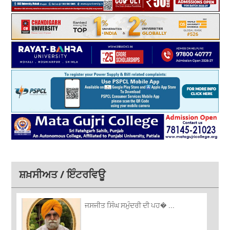
ਸ਼ਖ਼ਸੀਅਤ / ਇੰਟਰਵਿਊ
ਜਸਜੀਤ ਸਿੰਘ ਸਮੁੰਦਰੀ ਦੀ ਪਹ� ...