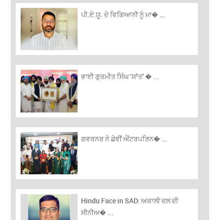
ਪੀ.ਏ.ਯੂ. ਦੇ ਵਿਗਿਆਨੀ ਨੂੰ ਮਾ� ...
ਭਾਈ ਗੁਰਮੀਤ ਸਿੰਘ ‘ਸ਼ਾਂਤ’ � ...
ਗਵਰਨਰ ਨੇ ਛੇਵੀਂ ਐਂਟਰਪਰਿਨ� ...
Hindu Face in SAD: ਅਕਾਲੀ ਦਲ ਦੀ
ਸੀਨੀਅ� ...