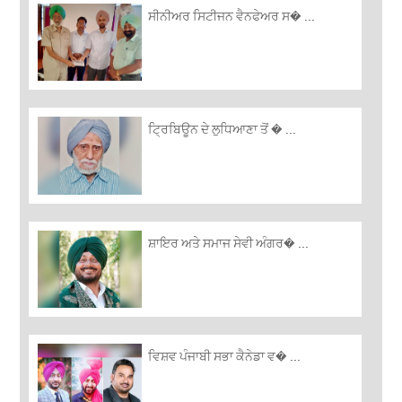
ਸੀਨੀਅਰ ਸਿਟੀਜਨ ਵੈਨਫੇਅਰ ਸ� ...
ਟ੍ਰਿਬਿਊਨ ਦੇ ਲੁਧਿਆਣਾ ਤੋਂ � ...
ਸ਼ਾਇਰ ਅਤੇ ਸਮਾਜ ਸੇਵੀ ਅੰਗਰ� ...
ਵਿਸ਼ਵ ਪੰਜਾਬੀ ਸਭਾ ਕੈਨੇਡਾ ਵ� ...