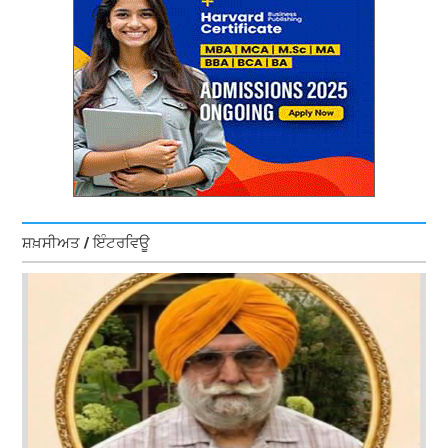
ਸ਼ਖ਼ਸੀਅਤ / ਇੰਟਰਵਿਊ