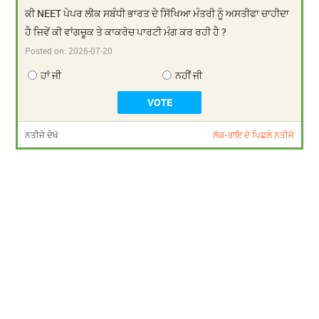
ਕੀ NEET ਪੇਪਰ ਲੀਕ ਸਬੰਧੀ ਭਾਰਤ ਦੇ ਸਿੱਖਿਆ ਮੰਤਰੀ ਨੂੰ ਅਸਤੀਫਾ ਚਾਹੀਦਾ
ਹੈ ਜਿਵੇਂ ਕੀ ਵਾਂਗਚੂਕ ਤੇ ਕਾਕਰੋਚ ਪਾਰਟੀ ਮੰਗ ਕਰ ਰਹੀ ਹੈ ?
Posted on:
2026-07-20
ਹਾਂ ਜੀ
ਨਹੀਂ ਜੀ
ਨਤੀਜੇ ਦੇਖੋ
ਲੋਕ-ਰਾਇ ਦੇ ਪਿਛਲੇ ਨਤੀਜੇ