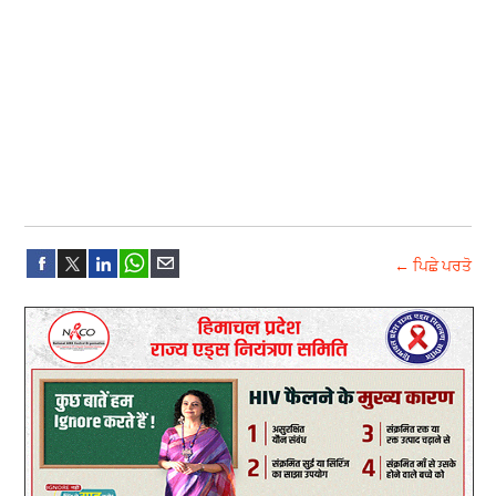
← ਪਿਛੇ ਪਰਤੋ