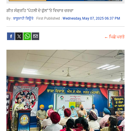
ਗੀਤ ਸੰਗ੍ਰਹਿ 'ਪੋਹਲੀ ਦੇ ਫੁੱਲ' 'ਤੇ ਵਿਚਾਰ ਚਰਚਾ
By :
ਬਾਬੂਸ਼ਾਹੀ ਬਿਊਰੋ
First Published :
Wednesday, May 07, 2025 06:37 PM
← ਪਿਛੇ ਪਰਤੋ