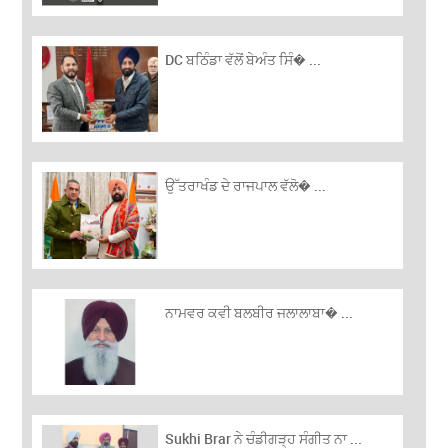
DC ਬਠਿੰਡਾ ਵੱਲੋਂ ਬੇਅੰਤ ਸਿੰ� ...
ਉੱਤਰਾਖੰਡ ਦੇ ਰਾਜਪਾਲ ਵੱਲੋ� ...
ਨਾਮਵਰ ਕਵੀ ਬਲਬੀਰ ਜਲਾਲਾਬਾ� ...
Sukhi Brar ਨੇ ਚੰਡੀਗੜ੍ਹ ਸੰਗੀਤ ਨਾ ...