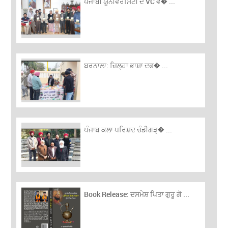
ਪੰਜਾਬੀ ਯੂਨੀਵਰਸਿਟੀ ਦੇ VC ਵ� ...
ਬਰਨਾਲਾ: ਜ਼ਿਲ੍ਹਾ ਭਾਸ਼ਾ ਦਫ� ...
ਪੰਜਾਬ ਕਲਾ ਪਰਿਸ਼ਦ ਚੰਡੀਗੜ੍� ...
Book Release: ਦਸਮੇਸ਼ ਪਿਤਾ ਗੁਰੂ ਗੋ ...