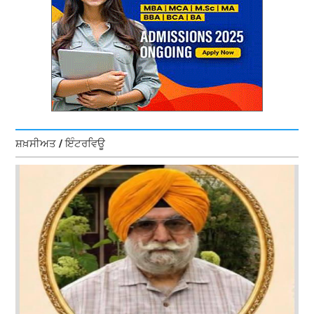
ਸ਼ਖ਼ਸੀਅਤ / ਇੰਟਰਵਿਊ