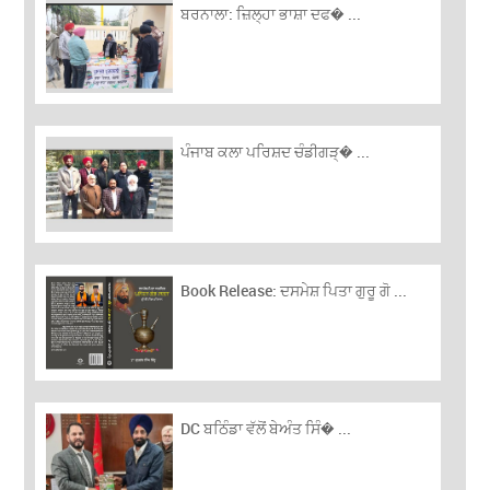
ਬਰਨਾਲਾ: ਜ਼ਿਲ੍ਹਾ ਭਾਸ਼ਾ ਦਫ� ...
ਪੰਜਾਬ ਕਲਾ ਪਰਿਸ਼ਦ ਚੰਡੀਗੜ੍� ...
Book Release: ਦਸਮੇਸ਼ ਪਿਤਾ ਗੁਰੂ ਗੋ ...
DC ਬਠਿੰਡਾ ਵੱਲੋਂ ਬੇਅੰਤ ਸਿੰ� ...