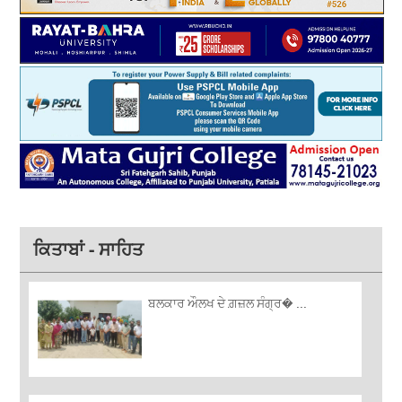
ਕਿਤਾਬਾਂ - ਸਾਹਿਤ
ਬਲਕਾਰ ਔਲਖ ਦੇ ਗ਼ਜ਼ਲ ਸੰਗ੍ਰ� ...