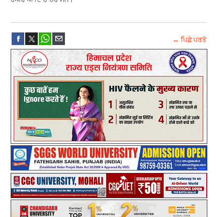
← ਪਿਛੇ ਪਰਤੋ