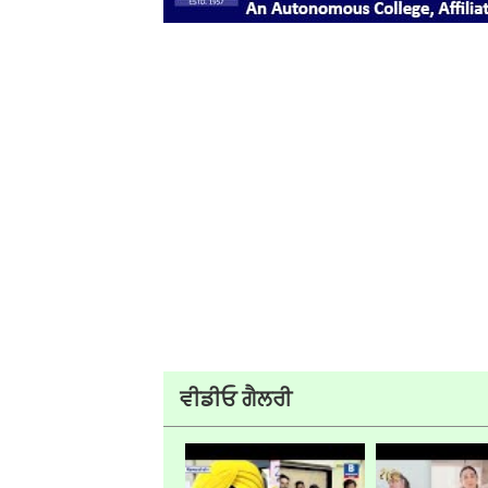
ਵੀਡੀਓ ਗੈਲਰੀ