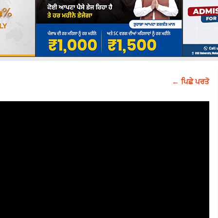
← ਪਿਛੇ ਪਰਤੋ