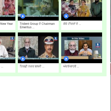
ਂ New Year
Trident Group ਦੇ Chairman
ਕੱਚੇ ਟੀਚਰਾਂ ਦੇ ...
Emeritus ...
...
ਤਿਰਛੀ ਨਜ਼ਰ ਬਲਜੀ ...
ਅੰਦਰੋਂ-ਬਾਹਰੋਂ ...