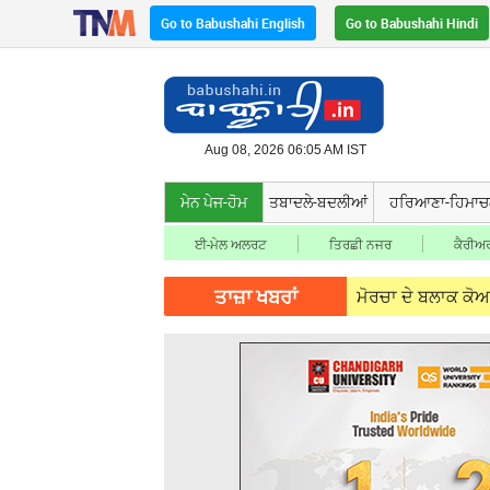
Go to Babushahi English
Go to Babushahi Hindi
Aug 08, 2026 06:05 AM IST
ਮੇਨ ਪੇਜ-ਹੋਮ
ਤਬਾਦਲੇ-ਬਦਲੀਆਂ
ਹਰਿਆਣਾ-ਹਿਮਾ
ਈ-ਮੇਲ ਅਲਰਟ
ਤਿਰਛੀ ਨਜਰ
ਕੈਰੀਅਰ
ਤਾਜ਼ਾ ਖਬਰਾਂ
07, 2026
ਵੱਡੀ ਖ਼ਬਰ: AAP ਦੇ ਨਸ਼ਾ ਮੁਕਤੀ ਮੋਰਚਾ ਦੇ ਬਲਾਕ ਕੋਆਰਡੀਨੇਟਰ '