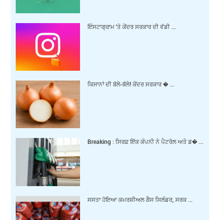
ਇੰਸਟਾਗ੍ਰਾਮ 'ਤੇ ਕੇਂਦਰ ਸਰਕਾਰ ਦੀ ਵੱਡੀ ...
ਕਿਸਾਨਾਂ ਦੀ ਬੱਲੇ-ਬੱਲੇ! ਕੇਂਦਰ ਸਰਕਾਰ � ...
Breaking : ਸਿਰਫ਼ ਇੱਕ ਕੰਪਨੀ ਨੇ ਪੈਟਰੋਲ ਅਤੇ ਡ� ...
ਸਸਤਾ ਹੋਇਆ ਕਮਰਸ਼ੀਅਲ ਗੈਸ ਸਿਲੰਡਰ, ਸਰਕ ...