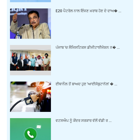
E20 ਪੈਟਰੋਲ ਨਾਲ ਇੰਜਣ ਖ਼ਰਾਬ ਹੋਣ ਦੇ ਦਾਅ� ...
ਪੰਜਾਬ 'ਚ ਲੌਜਿਸਟਿਕਸ ਡੀਜੀਟਾਈਜੇਸ਼ਨ ਨ� ...
ਈਥਾਨੌਲ ਤੋਂ ਬਾਅਦ ਹੁਣ 'ਆਈਸੋਬੁਟਾਨੋਲ' � ...
ਵਟਸਐਪ ਨੂੰ ਕੇਂਦਰ ਸਰਕਾਰ ਵੱਲੋਂ ਵੱਡੀ ਰ ...