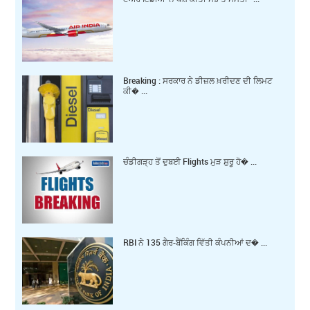
Breaking : ਸਰਕਾਰ ਨੇ ਡੀਜ਼ਲ ਖ਼ਰੀਦਣ ਦੀ ਲਿਮਟ
ਕੀ� ...
ਚੰਡੀਗੜ੍ਹ ਤੋਂ ਦੁਬਈ Flights ਮੁੜ ਸ਼ੁਰੂ ਹੋ� ...
RBI ਨੇ 135 ਗੈਰ-ਬੈਂਕਿੰਗ ਵਿੱਤੀ ਕੰਪਨੀਆਂ ਦ� ...