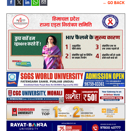
← GO BACK