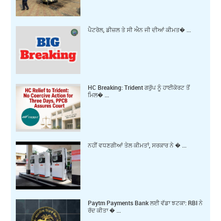
ਪੈਟਰੋਲ, ਡੀਜ਼ਲ ਤੇ ਸੀ ਐਨ ਜੀ ਦੀਆਂ ਕੀਮਤ� ...
HC Breaking: Trident ਗਰੁੱਪ ਨੂੰ ਹਾਈਕੋਰਟ ਤੋਂ
ਮਿਲ� ...
ਨਹੀਂ ਵਧਣਗੀਆਂ ਤੇਲ ਕੀਮਤਾਂ, ਸਰਕਾਰ ਨੇ � ...
Paytm Payments Bank ਲਈ ਵੱਡਾ ਝਟਕਾ: RBI ਨੇ
ਰੱਦ ਕੀਤਾ � ...