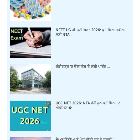
NEET UG ਰੀ-ਪ੍ਰੀਖਿਆ 2026: ਪ੍ਰੀਖਿਆਰਥੀਆਂ
ਲਈ NTA ...
ਚੰਡੀਗੜ੍ਹ ’ਚ ਓਲਾ ਕੈਬ ’ਤੇ ਲੱਗੀ ਪਾਬੰਦ ...
UGC NET 2026: NTA ਵੱਲੋਂ ਜੂਨ ਪ੍ਰੀਖਿਆ ਦੇ
ਐਡਮਿਟ � ...
ਏਅਰ ਇੰਡੀਆ ਨੇ ਪੇਸ਼ ਕੀਤੀ ਸਭ ਤੋਂ ਸਸਤੀ ' ...