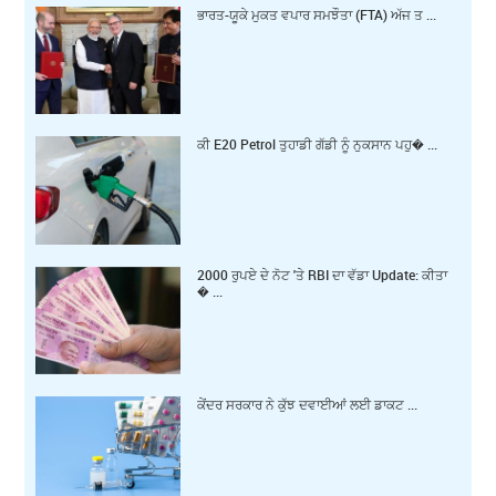
ਭਾਰਤ-ਯੂਕੇ ਮੁਕਤ ਵਪਾਰ ਸਮਝੌਤਾ (FTA) ਅੱਜ ਤ ...
ਕੀ E20 Petrol ਤੁਹਾਡੀ ਗੱਡੀ ਨੂੰ ਨੁਕਸਾਨ ਪਹੁ� ...
2000 ਰੁਪਏ ਦੇ ਨੋਟ 'ਤੇ RBI ਦਾ ਵੱਡਾ Update: ਕੀਤਾ
� ...
ਕੇਂਦਰ ਸਰਕਾਰ ਨੇ ਕੁੱਝ ਦਵਾਈਆਂ ਲਈ ਡਾਕਟ ...