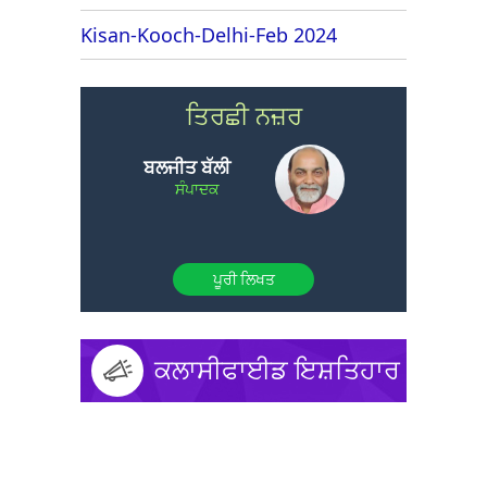
Kisan-Kooch-Delhi-Feb 2024
ਤਿਰਛੀ ਨਜ਼ਰ
ਬਲਜੀਤ ਬੱਲੀ
ਸੰਪਾਦਕ
ਪੂਰੀ ਲਿਖਤ
ਕਲਾਸੀਫਾਈਡ ਇਸ਼ਤਿਹਾਰ