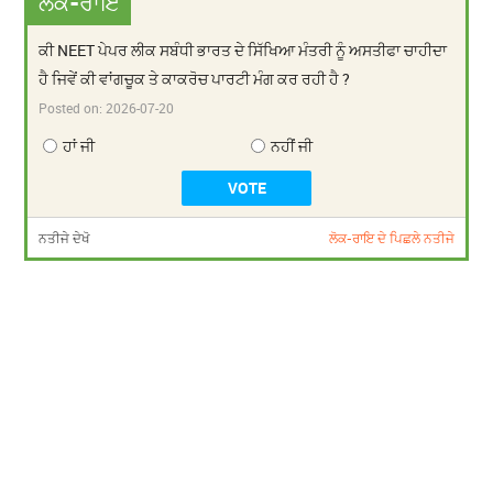
ਲੋਕ-ਰਾਇ
ਕੀ NEET ਪੇਪਰ ਲੀਕ ਸਬੰਧੀ ਭਾਰਤ ਦੇ ਸਿੱਖਿਆ ਮੰਤਰੀ ਨੂੰ ਅਸਤੀਫਾ ਚਾਹੀਦਾ
ਹੈ ਜਿਵੇਂ ਕੀ ਵਾਂਗਚੂਕ ਤੇ ਕਾਕਰੋਚ ਪਾਰਟੀ ਮੰਗ ਕਰ ਰਹੀ ਹੈ ?
Posted on:
2026-07-20
ਹਾਂ ਜੀ
ਨਹੀਂ ਜੀ
ਨਤੀਜੇ ਦੇਖੋ
ਲੋਕ-ਰਾਇ ਦੇ ਪਿਛਲੇ ਨਤੀਜੇ