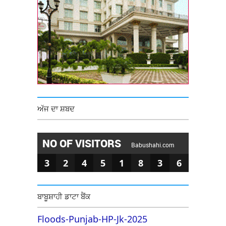
ਅੱਜ ਦਾ ਸ਼ਬਦ
NO OF VISITORS
Babushahi.com
3
2
4
5
1
8
3
6
ਬਾਬੂਸ਼ਾਹੀ ਡਾਟਾ ਬੈਂਕ
Floods-Punjab-HP-Jk-2025