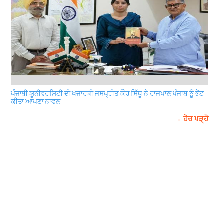
ਪੰਜਾਬੀ ਯੂਨੀਵਰਸਿਟੀ ਦੀ ਖੋਜਾਰਥੀ ਜਸਪ੍ਰੀਤ ਕੌਰ ਸਿੱਧੂ ਨੇ ਰਾਜਪਾਲ ਪੰਜਾਬ ਨੂੰ ਭੇਂਟ
ਕੀਤਾ ਆਪਣਾ ਨਾਵਲ
→ ਹੋਰ ਪੜ੍ਹੋ