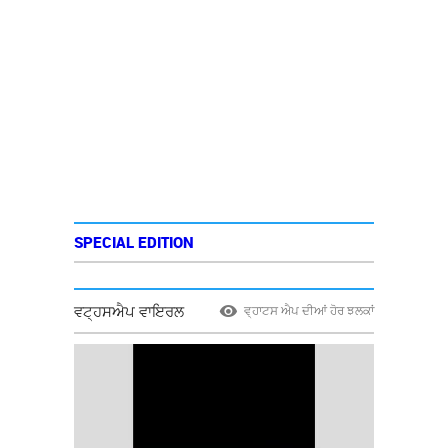
SPECIAL EDITION
ਵਟ੍ਹਸਐਪ ਵਾਇਰਲ
ਵ੍ਹਾਟਸ ਐਪ ਦੀਆਂ ਹੋਰ ਝਲਕਾਂ