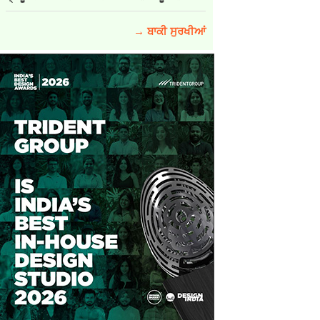
→ ਬਾਕੀ ਸੁਰਖੀਆਂ