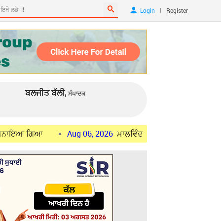
|
Login
Register
ਬਲਜੀਤ ਬੱਲੀ,
ਸੰਪਾਦਕ
ਆ
Aug 06, 2026
ਮਾਲਵਿੰਦਰ ਸਿੰਘ ਕੰਗ ਨੇ ਕੇਂਦਰੀ ਮੰਤਰੀ ਨਿਤਿਨ ਗਡ