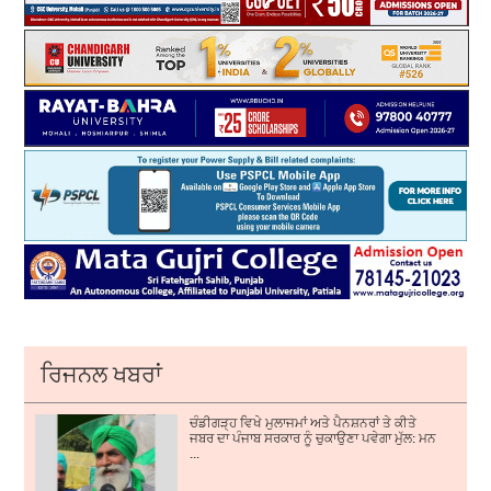
ਰਿਜਨਲ ਖਬਰਾਂ
ਚੰਡੀਗੜ੍ਹ ਵਿਖੇ ਮੁਲਾਜਮਾਂ ਅਤੇ ਪੈਨਸ਼ਨਰਾਂ ਤੇ ਕੀਤੇ
ਜਬਰ ਦਾ ਪੰਜਾਬ ਸਰਕਾਰ ਨੂੰ ਚੁਕਾਉਣਾ ਪਵੇਗਾ ਮੁੱਲ: ਮਨ
...