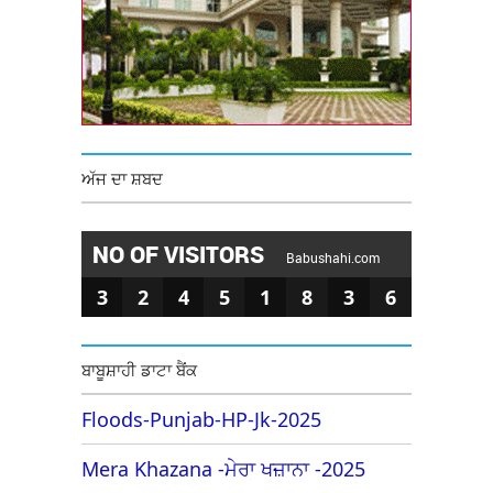
ਅੱਜ ਦਾ ਸ਼ਬਦ
NO OF VISITORS
Babushahi.com
3
2
4
5
1
8
3
6
ਬਾਬੂਸ਼ਾਹੀ ਡਾਟਾ ਬੈਂਕ
Floods-Punjab-HP-Jk-2025
Mera Khazana -ਮੇਰਾ ਖਜ਼ਾਨਾ -2025