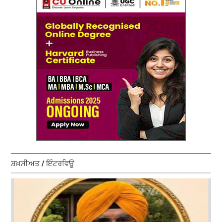
ਸ਼ਖ਼ਸੀਅਤ / ਇੰਟਰਵਿਊ