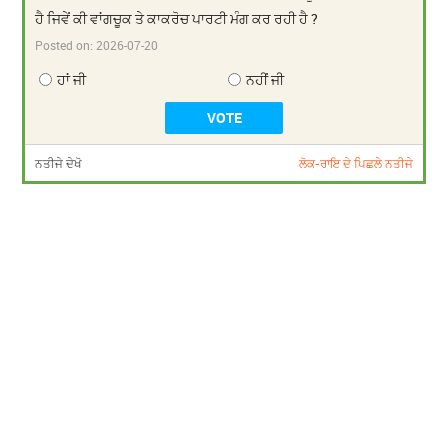
ਹੈ ਜਿਵੇਂ ਕੀ ਵਾਂਗਚੂਕ ਤੇ ਕਾਕਰੋਚ ਪਾਰਟੀ ਮੰਗ ਕਰ ਰਹੀ ਹੈ ?
Posted on:
2026-07-20
ਹਾਂ ਜੀ
ਨਹੀਂ ਜੀ
ਨਤੀਜੇ ਦੇਖੋ
ਲੋਕ-ਰਾਇ ਦੇ ਪਿਛਲੇ ਨਤੀਜੇ