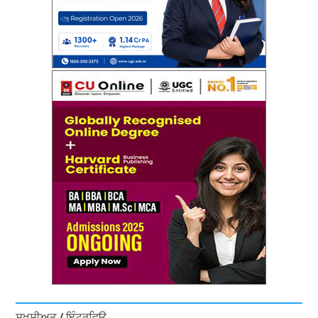
ਸ਼ਖ਼ਸੀਅਤ / ਇੰਟਰਵਿਊ