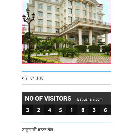
ਅੱਜ ਦਾ ਸ਼ਬਦ
NO OF VISITORS
Babushahi.com
3
2
4
5
1
8
3
6
ਬਾਬੂਸ਼ਾਹੀ ਡਾਟਾ ਬੈਂਕ