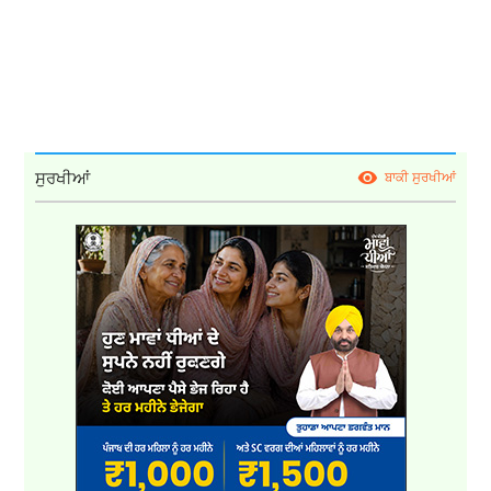
ਸੁਰਖੀਆਂ
ਬਾਕੀ ਸੁਰਖੀਆਂ