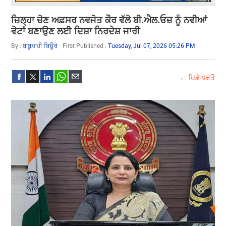
ਜ਼ਿਲ੍ਹਾ ਚੋਣ ਅਫ਼ਸਰ ਨਵਜੋਤ ਕੌਰ ਵੱਲੋ ਬੀ.ਐਲ.ਓਜ਼ ਨੂੰ ਨਵੀਆਂ
ਵੋਟਾਂ ਬਣਾਉਣ ਲਈ ਦਿਸ਼ਾ ਨਿਰਦੇਸ਼ ਜਾਰੀ
By :
ਬਾਬੂਸ਼ਾਹੀ ਬਿਊਰੋ
First Published :
Tuesday, Jul 07, 2026 05:26 PM
← ਪਿਛੇ ਪਰਤੋ