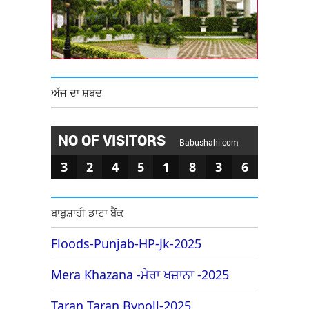
ਅੱਜ ਦਾ ਸ਼ਬਦ
NO OF VISITORS
Babushahi.com
3
2
4
5
1
8
3
6
ਬਾਬੂਸ਼ਾਹੀ ਡਾਟਾ ਬੈਂਕ
Floods-Punjab-HP-Jk-2025
Mera Khazana -ਮੇਰਾ ਖਜ਼ਾਨਾ -2025
Taran Taran Bypoll-2025