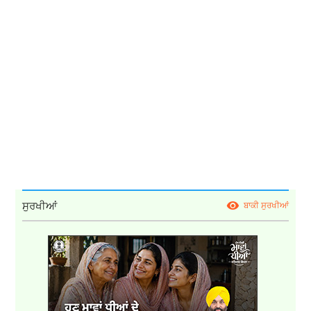
ਸੁਰਖੀਆਂ
ਬਾਕੀ ਸੁਰਖੀਆਂ