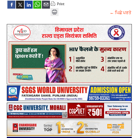
← ਪਿਛੇ ਪਰਤੋ