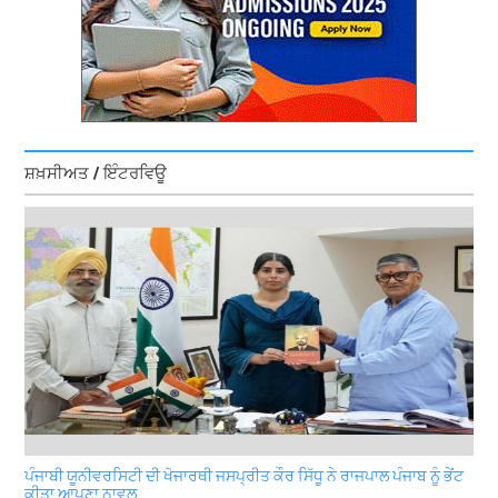
ਸ਼ਖ਼ਸੀਅਤ / ਇੰਟਰਵਿਊ
ਪੰਜਾਬੀ ਯੂਨੀਵਰਸਿਟੀ ਦੀ ਖੋਜਾਰਥੀ ਜਸਪ੍ਰੀਤ ਕੌਰ ਸਿੱਧੂ ਨੇ ਰਾਜਪਾਲ ਪੰਜਾਬ ਨੂੰ ਭੇਂਟ
ਕੀਤਾ ਆਪਣਾ ਨਾਵਲ