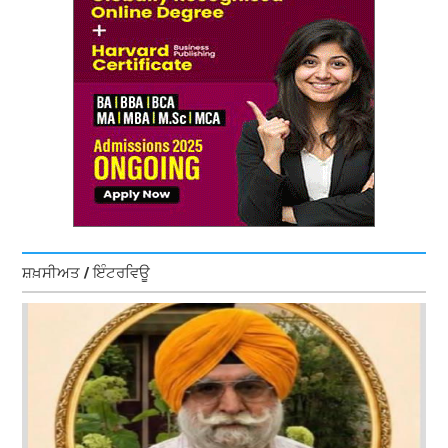
ਸ਼ਖ਼ਸੀਅਤ / ਇੰਟਰਵਿਊ