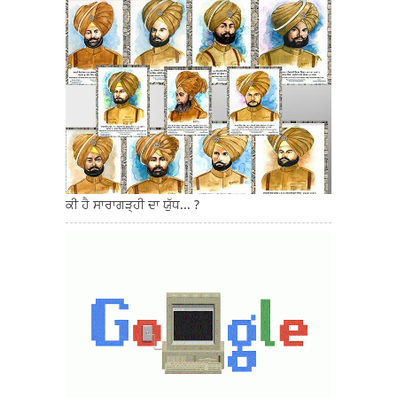
ਕੀ ਹੈ ਸਾਰਾਗੜ੍ਹੀ ਦਾ ਯੁੱਧ... ?