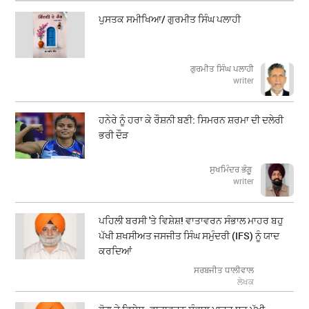
ਪੁਸਤਕ ਸਮੀਖਿਆ/ ਗੁਰਮੀਤ ਸਿੰਘ ਪਲਾਹੀ
ਗੁਰਮੀਤ ਸਿੰਘ ਪਲਾਹੀ
writer
ਹਨੇਰੇ ਨੂੰ ਹਰਾ ਕੇ ਰੌਸ਼ਨੀ ਬਣੀ: ਸਿਮਰਨ ਸ਼ਰਮਾ ਦੀ ਦਲੇਰੀ
ਭਰੀ ਦੌੜ
ਸੁਖਮਿੰਦਰ ਭੰਗੂ
writer
ਪਹਿਲੀ ਬਰਸੀ 'ਤੇ ਵਿਸ਼ੇਸ਼! ਵਾਤਾਵਰਨ ਸੰਭਾਲ ਮਾਹਰ ਬਹੁ
ਪੱਖੀ ਸ਼ਖਸੀਅਤ ਜਸਜੀਤ ਸਿੰਘ ਸਮੁੰਦਰੀ (IFS) ਨੂੰ ਯਾਦ
ਕਰਦਿਆਂ
ਸਰਬਜੀਤ ਧਾਲੀਵਾਲ
ਲੇਖਕ