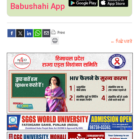
Babushahi App
← ਪਿਛੇ ਪਰਤੋ