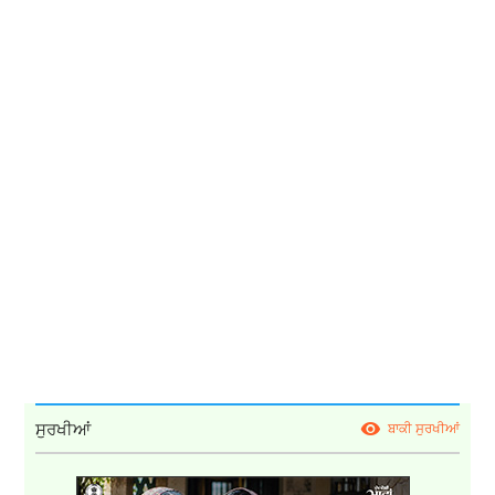
ਸੁਰਖੀਆਂ
ਬਾਕੀ ਸੁਰਖੀਆਂ