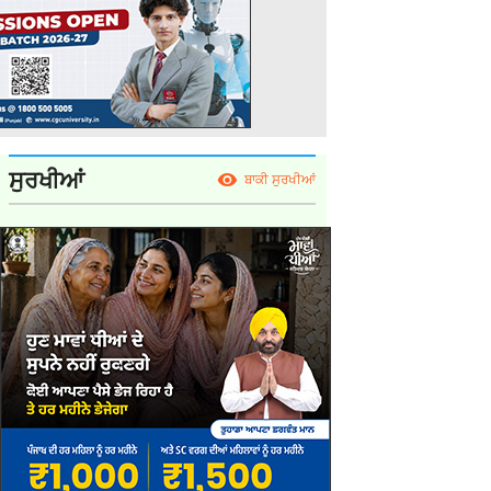
ਸੁਰਖੀਆਂ
ਬਾਕੀ ਸੁਰਖੀਆਂ