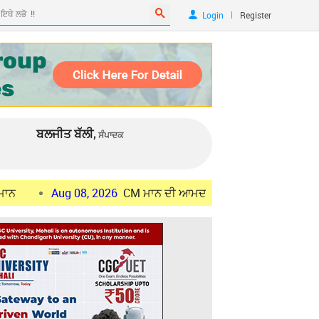
|
Login
Register
ਬਲਜੀਤ ਬੱਲੀ,
ਸੰਪਾਦਕ
ug 08, 2026
CM ਮਾਨ ਦੀ ਆਮਦ ਦੇ ਮੱਦੇਨਜ਼ਰ ਜਲੰਧਰ 'ਚ "ਨੋ ਫਲਾਈ ਜ਼ੋਨ" ਸ