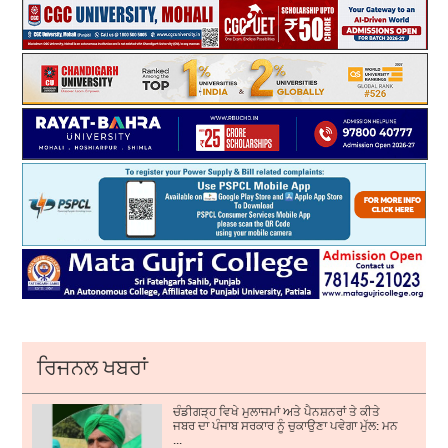
ਰਿਜਨਲ ਖਬਰਾਂ
ਚੰਡੀਗੜ੍ਹ ਵਿਖੇ ਮੁਲਾਜਮਾਂ ਅਤੇ ਪੈਨਸ਼ਨਰਾਂ ਤੇ ਕੀਤੇ
ਜਬਰ ਦਾ ਪੰਜਾਬ ਸਰਕਾਰ ਨੂੰ ਚੁਕਾਉਣਾ ਪਵੇਗਾ ਮੁੱਲ: ਮਨ
...