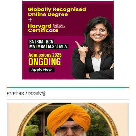
ਸ਼ਖ਼ਸੀਅਤ / ਇੰਟਰਵਿਊ