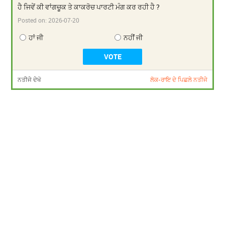
ਹੈ ਜਿਵੇਂ ਕੀ ਵਾਂਗਚੂਕ ਤੇ ਕਾਕਰੋਚ ਪਾਰਟੀ ਮੰਗ ਕਰ ਰਹੀ ਹੈ ?
Posted on:
2026-07-20
ਹਾਂ ਜੀ
ਨਹੀਂ ਜੀ
ਨਤੀਜੇ ਦੇਖੋ
ਲੋਕ-ਰਾਇ ਦੇ ਪਿਛਲੇ ਨਤੀਜੇ