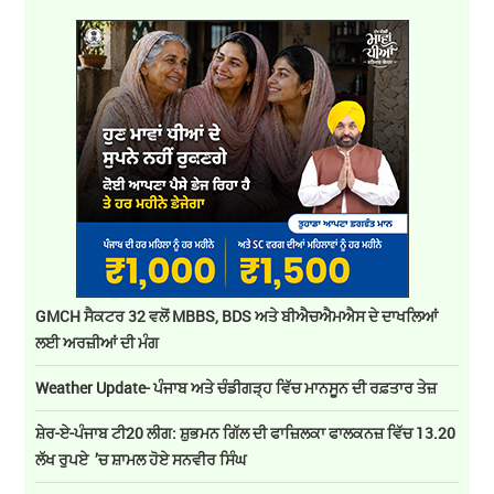
GMCH ਸੈਕਟਰ 32 ਵਲੋਂ MBBS, BDS ਅਤੇ ਬੀਐਚਐਮਐਸ ਦੇ ਦਾਖਲਿਆਂ
ਲਈ ਅਰਜ਼ੀਆਂ ਦੀ ਮੰਗ
Weather Update- ਪੰਜਾਬ ਅਤੇ ਚੰਡੀਗੜ੍ਹ ਵਿੱਚ ਮਾਨਸੂਨ ਦੀ ਰਫ਼ਤਾਰ ਤੇਜ਼
ਸ਼ੇਰ-ਏ-ਪੰਜਾਬ ਟੀ20 ਲੀਗ: ਸ਼ੁਭਮਨ ਗਿੱਲ ਦੀ ਫਾਜ਼ਿਲਕਾ ਫਾਲਕਨਜ਼ ਵਿੱਚ 13.20
ਲੱਖ ਰੁਪਏ ’ਚ ਸ਼ਾਮਲ ਹੋਏ ਸਨਵੀਰ ਸਿੰਘ