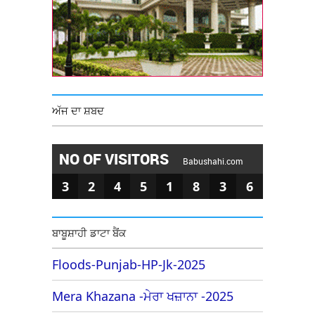
ਅੱਜ ਦਾ ਸ਼ਬਦ
NO OF VISITORS
Babushahi.com
3
2
4
5
1
8
3
6
ਬਾਬੂਸ਼ਾਹੀ ਡਾਟਾ ਬੈਂਕ
Floods-Punjab-HP-Jk-2025
Mera Khazana -ਮੇਰਾ ਖਜ਼ਾਨਾ -2025