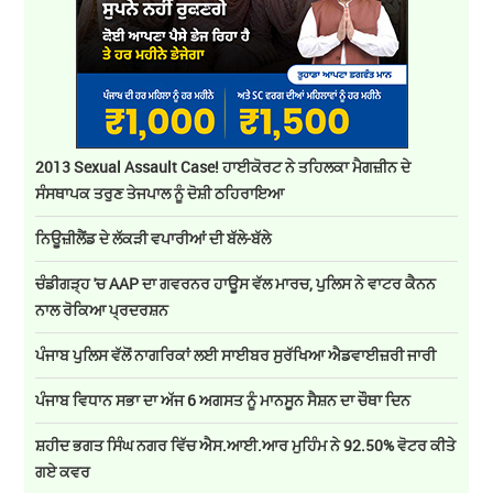
2013 Sexual Assault Case! ਹਾਈਕੋਰਟ ਨੇ ਤਹਿਲਕਾ ਮੈਗਜ਼ੀਨ ਦੇ
ਸੰਸਥਾਪਕ ਤਰੁਣ ਤੇਜਪਾਲ ਨੂੰ ਦੋਸ਼ੀ ਠਹਿਰਾਇਆ
ਨਿਊਜ਼ੀਲੈਂਡ ਦੇ ਲੱਕੜੀ ਵਪਾਰੀਆਂ ਦੀ ਬੱਲੇ-ਬੱਲੇ
ਚੰਡੀਗੜ੍ਹ 'ਚ AAP ਦਾ ਗਵਰਨਰ ਹਾਊਸ ਵੱਲ ਮਾਰਚ, ਪੁਲਿਸ ਨੇ ਵਾਟਰ ਕੈਨਨ
ਨਾਲ ਰੋਕਿਆ ਪ੍ਰਦਰਸ਼ਨ
ਪੰਜਾਬ ਪੁਲਿਸ ਵੱਲੋਂ ਨਾਗਰਿਕਾਂ ਲਈ ਸਾਈਬਰ ਸੁਰੱਖਿਆ ਐਡਵਾਈਜ਼ਰੀ ਜਾਰੀ
ਪੰਜਾਬ ਵਿਧਾਨ ਸਭਾ ਦਾ ਅੱਜ 6 ਅਗਸਤ ਨੂੰ ਮਾਨਸੂਨ ਸੈਸ਼ਨ ਦਾ ਚੌਥਾ ਦਿਨ
ਸ਼ਹੀਦ ਭਗਤ ਸਿੰਘ ਨਗਰ ਵਿੱਚ ਐਸ.ਆਈ.ਆਰ ਮੁਹਿੰਮ ਨੇ 92.50% ਵੋਟਰ ਕੀਤੇ
ਗਏ ਕਵਰ