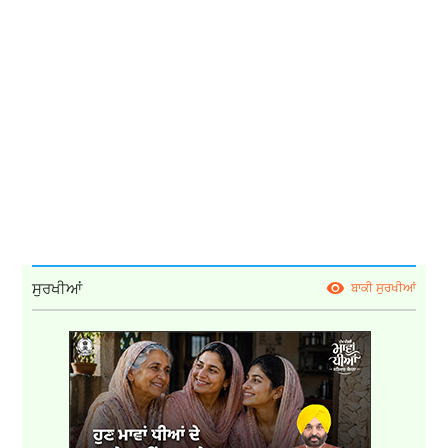
ਸੁਰਖੀਆਂ
ਬਾਕੀ ਸੁਰਖੀਆਂ