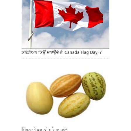
ਕਨੇਡੀਅਨ ਕਿਉਂ ਮਨਾਉਂਦੇ ਨੇ 'Canada Flag Day' ?
ਚਿੱਭੜ ਦੀ ਖ਼ੁਰਾਕੀ ਮਹਿਮਾ ਜਾਣੋ