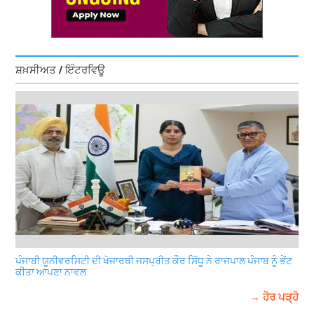
ਸ਼ਖ਼ਸੀਅਤ / ਇੰਟਰਵਿਊ
ਪੰਜਾਬੀ ਯੂਨੀਵਰਸਿਟੀ ਦੀ ਖੋਜਾਰਥੀ ਜਸਪ੍ਰੀਤ ਕੌਰ ਸਿੱਧੂ ਨੇ ਰਾਜਪਾਲ ਪੰਜਾਬ ਨੂੰ ਭੇਂਟ
ਕੀਤਾ ਆਪਣਾ ਨਾਵਲ
→ ਹੋਰ ਪੜ੍ਹੋ