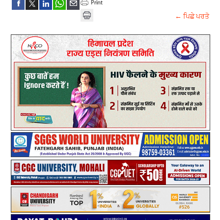
← ਪਿਛੇ ਪਰਤੋ