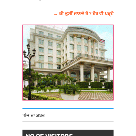
→ ਕੀ ਤੁਸੀਂ ਜਾਣਦੇ ਹੋ ? ਹੋਰ ਵੀ ਪੜ੍ਹੋ
ਅੱਜ ਦਾ ਸ਼ਬਦ
NO OF VISITORS