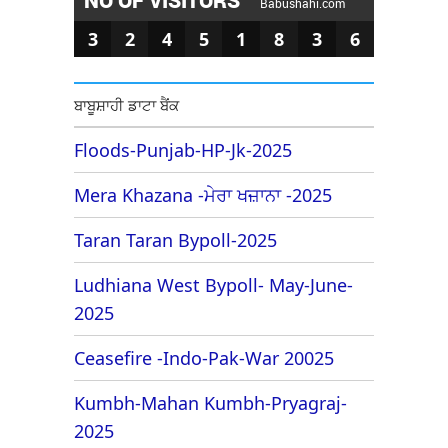
Babushahi.com
3
2
4
5
1
8
3
6
ਬਾਬੂਸ਼ਾਹੀ ਡਾਟਾ ਬੈਂਕ
Floods-Punjab-HP-Jk-2025
Mera Khazana -ਮੇਰਾ ਖਜ਼ਾਨਾ -2025
Taran Taran Bypoll-2025
Ludhiana West Bypoll- May-June-
2025
Ceasefire -Indo-Pak-War 20025
Kumbh-Mahan Kumbh-Pryagraj-
2025