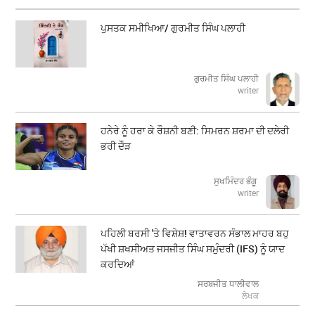
ਪੁਸਤਕ ਸਮੀਖਿਆ/ ਗੁਰਮੀਤ ਸਿੰਘ ਪਲਾਹੀ
ਗੁਰਮੀਤ ਸਿੰਘ ਪਲਾਹੀ
writer
ਹਨੇਰੇ ਨੂੰ ਹਰਾ ਕੇ ਰੌਸ਼ਨੀ ਬਣੀ: ਸਿਮਰਨ ਸ਼ਰਮਾ ਦੀ ਦਲੇਰੀ
ਭਰੀ ਦੌੜ
ਸੁਖਮਿੰਦਰ ਭੰਗੂ
writer
ਪਹਿਲੀ ਬਰਸੀ 'ਤੇ ਵਿਸ਼ੇਸ਼! ਵਾਤਾਵਰਨ ਸੰਭਾਲ ਮਾਹਰ ਬਹੁ
ਪੱਖੀ ਸ਼ਖਸੀਅਤ ਜਸਜੀਤ ਸਿੰਘ ਸਮੁੰਦਰੀ (IFS) ਨੂੰ ਯਾਦ
ਕਰਦਿਆਂ
ਸਰਬਜੀਤ ਧਾਲੀਵਾਲ
ਲੇਖਕ