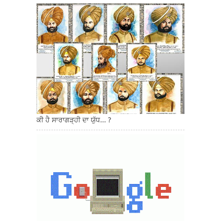
ਕੀ ਹੈ ਸਾਰਾਗੜ੍ਹੀ ਦਾ ਯੁੱਧ... ?