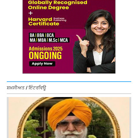
ਸ਼ਖ਼ਸੀਅਤ / ਇੰਟਰਵਿਊ