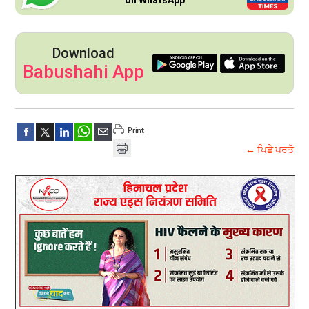
Download
Babushahi App
← ਪਿਛੇ ਪਰਤੋ