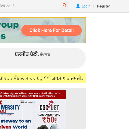
|
Login
Register
ਬਲਜੀਤ ਬੱਲੀ,
ਸੰਪਾਦਕ
ਾਲ ਮਾਹਰ ਬਹੁ ਪੱਖੀ ਸ਼ਖਸੀਅਤ ਜਸਜੀਤ ਸਿੰਘ ਸਮੁੰਦਰੀ (IFS) ਨੂੰ ਯਾਦ ਕਰਦਿਆਂ