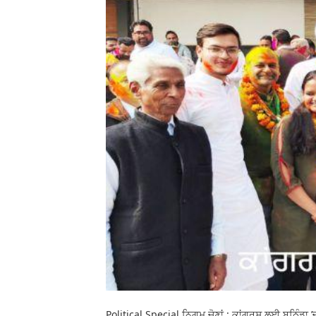
Political Special ਨਿਗਮ ਚੋਣਾਂ : ਕਾਂਗਰਸ ਲਈ ਬਠਿੰਡਾ ’