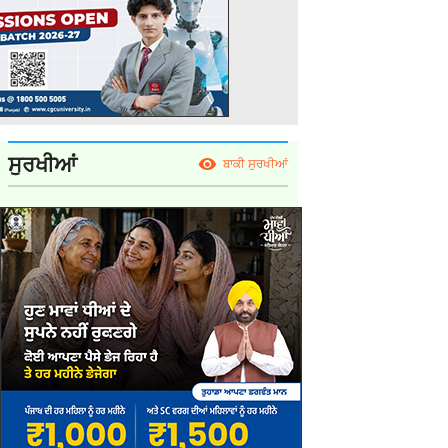
ਸੁਰਖੀਆਂ
ਬਾਕੀ ਸੁਰਖੀਆਂ