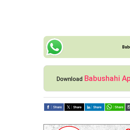
Bab
Babushahi A
Download