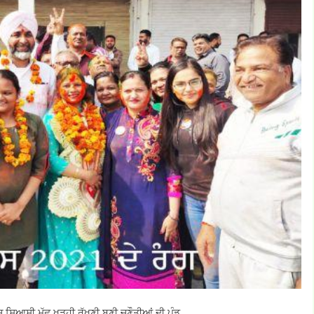
ਚ ਸਿਆਸੀ ਮੁੱਛ ਖੜ੍ਹੀ ਰੱਖਣੀ ਬਣੀ ਚੁਣੌਤੀਆਂ ਦੀ ਪੰਡ