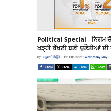
Political Special - ਨਿਗਮ ਚੋ
ਖੜ੍ਹੀ ਰੱਖਣੀ ਬਣੀ ਚੁਣੌਤੀਆਂ ਦੀ 
By :
ਬਾਬੂਸ਼ਾਹੀ ਬਿਊਰੋ
First Published :
Wednesday, May 13