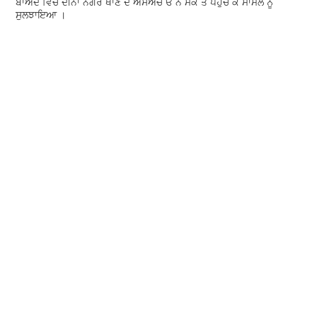
ਬਾਅਦ ਵਿੱਚ ਦੀਨਾ ਨਗਰ ਥਾਣੇ ਦੇ ਐਸਐਚ ਓ ਨੇ ਮੌਕੇ ਤੇ ਪਹੁੰਚ ਕੇ ਮਾਮਲੇ ਨੂੰ
ਸੁਲਝਾਇਆ ।