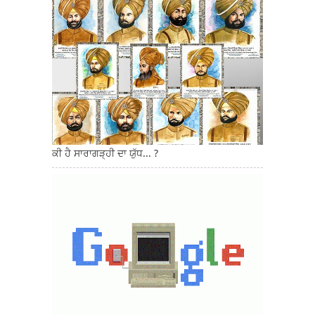
ਕੀ ਹੈ ਸਾਰਾਗੜ੍ਹੀ ਦਾ ਯੁੱਧ... ?