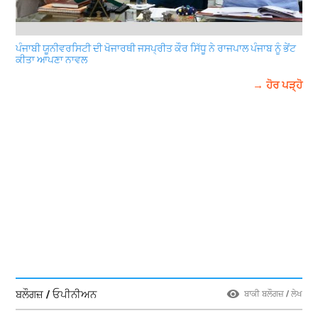
ਪੰਜਾਬੀ ਯੂਨੀਵਰਸਿਟੀ ਦੀ ਖੋਜਾਰਥੀ ਜਸਪ੍ਰੀਤ ਕੌਰ ਸਿੱਧੂ ਨੇ ਰਾਜਪਾਲ ਪੰਜਾਬ ਨੂੰ ਭੇਂਟ
ਕੀਤਾ ਆਪਣਾ ਨਾਵਲ
→ ਹੋਰ ਪੜ੍ਹੋ
ਬਲੌਗਜ਼ / ਓਪੀਨੀਅਨ
ਬਾਕੀ ਬਲੌਗਜ਼ / ਲੇਖ