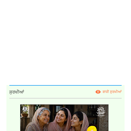
ਸੁਰਖੀਆਂ
ਬਾਕੀ ਸੁਰਖੀਆਂ