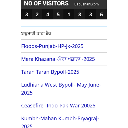
NO OF VISITORS
Babushahi.com
3
2
4
5
1
8
3
6
ਬਾਬੂਸ਼ਾਹੀ ਡਾਟਾ ਬੈਂਕ
Floods-Punjab-HP-Jk-2025
Mera Khazana -ਮੇਰਾ ਖਜ਼ਾਨਾ -2025
Taran Taran Bypoll-2025
Ludhiana West Bypoll- May-June-
2025
Ceasefire -Indo-Pak-War 20025
Kumbh-Mahan Kumbh-Pryagraj-
2025