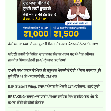
ਵੱਡੀ ਖ਼ਬਰ: AAP ਦੇ ਨਸ਼ਾ ਮੁਕਤੀ ਮੋਰਚਾ ਦੇ ਬਲਾਕ ਕੋਆਰਡੀਨੇਟਰ 'ਤੇ ਹਮਲਾ
ਪਹਿਲੀ ਬਰਸੀ 'ਤੇ ਵਿਸ਼ੇਸ਼! ਵਾਤਾਵਰਨ ਸੰਭਾਲ ਮਾਹਰ ਬਹੁ ਪੱਖੀ ਸ਼ਖਸੀਅਤ
ਜਸਜੀਤ ਸਿੰਘ ਸਮੁੰਦਰੀ (IFS) ਨੂੰ ਯਾਦ ਕਰਦਿਆਂ
'ਹਮਾਰੇ ਰਾਮ' ਨਾਟਕ ਦੇ ਮੰਚਨ ਦੀ ਸ਼ੁਰੂਆਤ ਮੋਹਾਲੀ ਤੋਂ ਹੋਈ; ਪੰਜਾਬ ਸਰਕਾਰ ਪੂਰੇ
ਸੂਬੇ ਵਿੱਚ 41 ਸ਼ੋਅ ਕਰਵਾਏਗੀ: CM ਮਾਨ
BJP State IT Wing: ਭਾਜਪਾ ਪੰਜਾਬ ਨੇ ਐਲਾਨੇ 27 ਅਹੁਦੇਦਾਰ, ਪੜ੍ਹੋ ਸੂਚੀ
BREAKING- ਗੁਰਦੁਆਰਾ ਸ੍ਰੀ ਪੰਜੋਖੜਾ ਸਾਹਿਬ ਵਿਖੇ ਗੁਰਸਿਮਰਨ ਮੰਡ ’ਤੇ
ਹਮਲਾ, ਗੱਡੀ ਦੀ ਕੀਤੀ ਭੰਨਤੋੜ