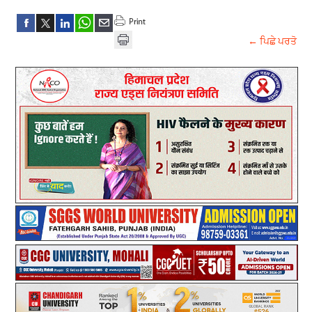
← ਪਿਛੇ ਪਰਤੋ