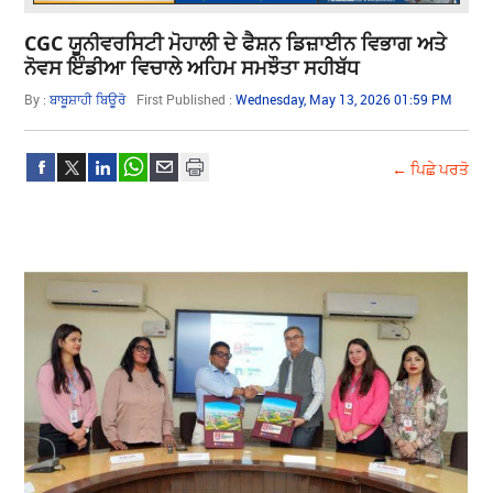
CGC ਯੂਨੀਵਰਸਿਟੀ ਮੋਹਾਲੀ ਦੇ ਫੈਸ਼ਨ ਡਿਜ਼ਾਈਨ ਵਿਭਾਗ ਅਤੇ
ਨੋਵਸ ਇੰਡੀਆ ਵਿਚਾਲੇ ਅਹਿਮ ਸਮਝੌਤਾ ਸਹੀਬੱਧ
By :
ਬਾਬੂਸ਼ਾਹੀ ਬਿਊਰੋ
First Published :
Wednesday, May 13, 2026 01:59 PM
← ਪਿਛੇ ਪਰਤੋ