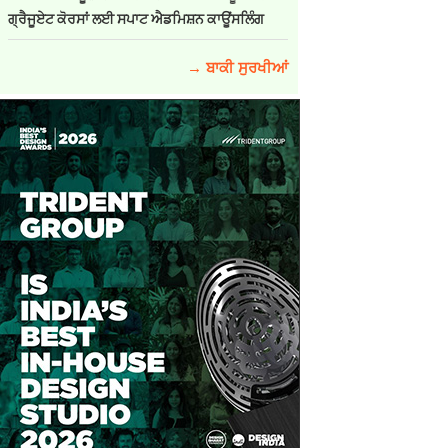
ਗ੍ਰੈਜੂਏਟ ਕੋਰਸਾਂ ਲਈ ਸਪਾਟ ਐਡਮਿਸ਼ਨ ਕਾਊਂਸਲਿੰਗ
→ ਬਾਕੀ ਸੁਰਖੀਆਂ