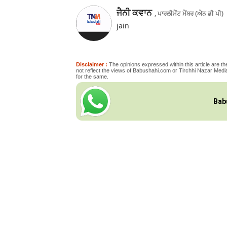
ਜੈਨੀ ਕਵਾਨ
, ਪਾਰਲੀਮੈਂਟ ਮੈਂਬਰ (ਐਨ ਡੀ ਪੀ)
jain
Disclaimer :
The opinions expressed within this article are the
not reflect the views of Babushahi.com or Tirchhi Nazar Media
for the same.
Bab