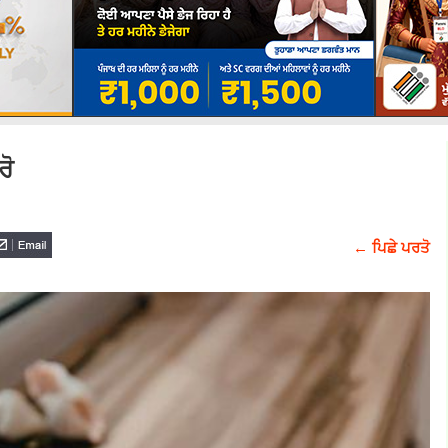
ਕਰੋ
← ਪਿਛੇ ਪਰਤੋ