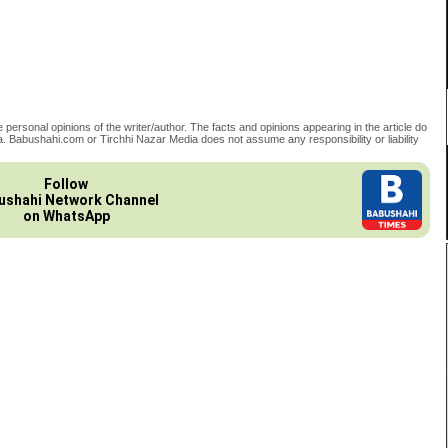
 personal opinions of the writer/author. The facts and opinions appearing in the article do
. Babushahi.com or Tirchhi Nazar Media does not assume any responsibility or liability
Follow
ushahi Network Channel
on WhatsApp