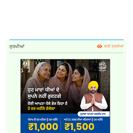
ਸੁਰਖੀਆਂ
ਬਾਕੀ ਸੁਰਖੀਆਂ