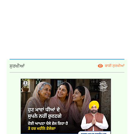
ਸੁਰਖੀਆਂ
ਬਾਕੀ ਸੁਰਖੀਆਂ