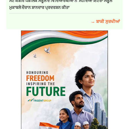
ਸੇਂਟ ਕਬੀਰ ਪਬਲਿਕ ਸਕੂਲ ਦੇ ਵਿਦਿਆਰਥੀਆਂ ਨੇ ਸਹੋਦਿਆ ਇੰਟਰ- ਸਕੂਲ
ਮੁਕਾਬਲੇ ਦੌਰਾਨ ਸ਼ਾਨਦਾਰ ਪ੍ਰਦਰਸ਼ਨ ਕੀਤਾ
→ ਬਾਕੀ ਸੁਰਖੀਆਂ