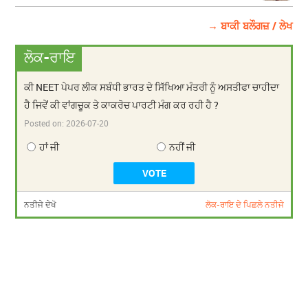
→ ਬਾਕੀ ਬਲੌਗਜ਼ / ਲੇਖ
ਲੋਕ-ਰਾਇ
ਕੀ NEET ਪੇਪਰ ਲੀਕ ਸਬੰਧੀ ਭਾਰਤ ਦੇ ਸਿੱਖਿਆ ਮੰਤਰੀ ਨੂੰ ਅਸਤੀਫਾ ਚਾਹੀਦਾ
ਹੈ ਜਿਵੇਂ ਕੀ ਵਾਂਗਚੂਕ ਤੇ ਕਾਕਰੋਚ ਪਾਰਟੀ ਮੰਗ ਕਰ ਰਹੀ ਹੈ ?
Posted on:
2026-07-20
ਹਾਂ ਜੀ
ਨਹੀਂ ਜੀ
ਨਤੀਜੇ ਦੇਖੋ
ਲੋਕ-ਰਾਇ ਦੇ ਪਿਛਲੇ ਨਤੀਜੇ