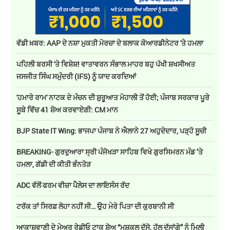
ਵੱਡੀ ਖ਼ਬਰ: AAP ਦੇ ਨਸ਼ਾ ਮੁਕਤੀ ਮੋਰਚਾ ਦੇ ਬਲਾਕ ਕੋਆਰਡੀਨੇਟਰ 'ਤੇ ਹਮਲਾ
ਪਹਿਲੀ ਬਰਸੀ 'ਤੇ ਵਿਸ਼ੇਸ਼! ਵਾਤਾਵਰਨ ਸੰਭਾਲ ਮਾਹਰ ਬਹੁ ਪੱਖੀ ਸ਼ਖਸੀਅਤ
ਜਸਜੀਤ ਸਿੰਘ ਸਮੁੰਦਰੀ (IFS) ਨੂੰ ਯਾਦ ਕਰਦਿਆਂ
'ਹਮਾਰੇ ਰਾਮ' ਨਾਟਕ ਦੇ ਮੰਚਨ ਦੀ ਸ਼ੁਰੂਆਤ ਮੋਹਾਲੀ ਤੋਂ ਹੋਈ; ਪੰਜਾਬ ਸਰਕਾਰ ਪੂਰੇ
ਸੂਬੇ ਵਿੱਚ 41 ਸ਼ੋਅ ਕਰਵਾਏਗੀ: CM ਮਾਨ
BJP State IT Wing: ਭਾਜਪਾ ਪੰਜਾਬ ਨੇ ਐਲਾਨੇ 27 ਅਹੁਦੇਦਾਰ, ਪੜ੍ਹੋ ਸੂਚੀ
BREAKING- ਗੁਰਦੁਆਰਾ ਸ੍ਰੀ ਪੰਜੋਖੜਾ ਸਾਹਿਬ ਵਿਖੇ ਗੁਰਸਿਮਰਨ ਮੰਡ ’ਤੇ
ਹਮਲਾ, ਗੱਡੀ ਦੀ ਕੀਤੀ ਭੰਨਤੋੜ
ADC ਵੱਲੋਂ ਫਰਮ ਵੀਜ਼ਾ ਪੈਲੇਸ ਦਾ ਲਾਇਸੰਸ ਰੱਦ
ਟਰੱਕ ਤਾਂ ਸਿਰਫ਼ ਲੋਹਾ ਨਹੀਂ ਸੀ… ਉਹ ਮੇਰੇ ਪਿਤਾ ਦੀ ਕੁਰਬਾਨੀ ਸੀ
ਆਕਾਸ਼ਵਾਣੀ ਦੇ ਮੇਅਰ ਰੇਡੀਓ ਟਾਕ ਸ਼ੋਅ “ਮੁਸ਼ਕਲ ਦੱਸੋ, ਹੱਲ ਦੱਸਾਂਗੇ” ਨੂੰ ਮਿਲੀ