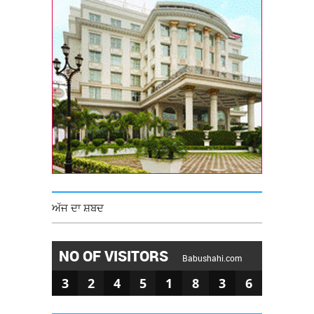
ਅੱਜ ਦਾ ਸ਼ਬਦ
NO OF VISITORS
Babushahi.com
3
2
4
5
1
8
3
6