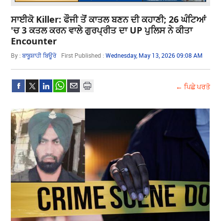
ਸਾਈਕੋ Killer: ਫੌਜੀ ਤੋਂ ਕਾਤਲ ਬਣਨ ਦੀ ਕਹਾਣੀ; 26 ਘੰਟਿਆਂ
'ਚ 3 ਕਤਲ ਕਰਨ ਵਾਲੇ ਗੁਰਪ੍ਰੀਤ ਦਾ UP ਪੁਲਿਸ ਨੇ ਕੀਤਾ
Encounter
By :
ਬਾਬੂਸ਼ਾਹੀ ਬਿਊਰੋ
First Published :
Wednesday, May 13, 2026 09:08 AM
← ਪਿਛੇ ਪਰਤੋ