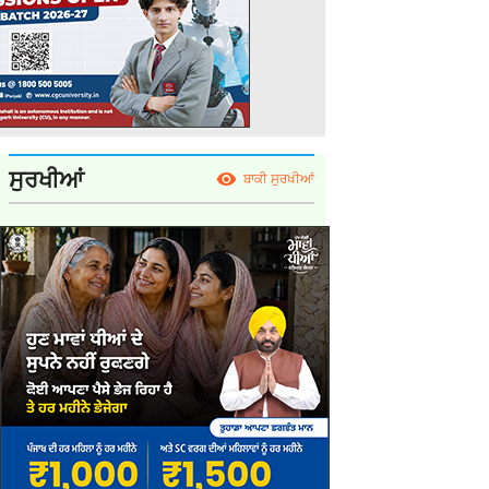
ਸੁਰਖੀਆਂ
ਬਾਕੀ ਸੁਰਖੀਆਂ