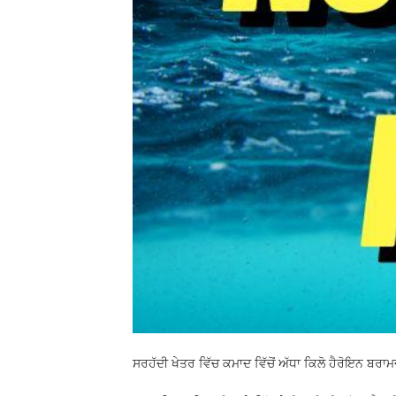
ਸਰਹੱਦੀ ਖੇਤਰ ਵਿੱਚ ਕਮਾਦ ਵਿੱਚੋਂ ਅੱਧਾ ਕਿਲੋ ਹੈਰੋਇਨ ਬਰਾ