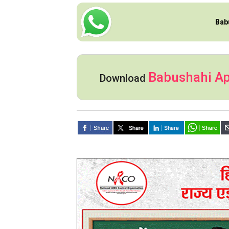
Bab
Babushahi A
Download