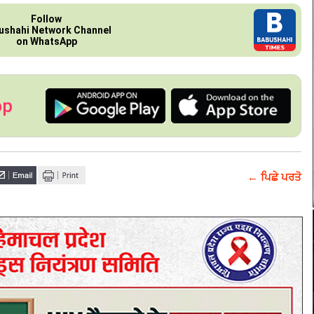
Follow
ushahi Network Channel
on WhatsApp
pp
← ਪਿਛੇ ਪਰਤੋ