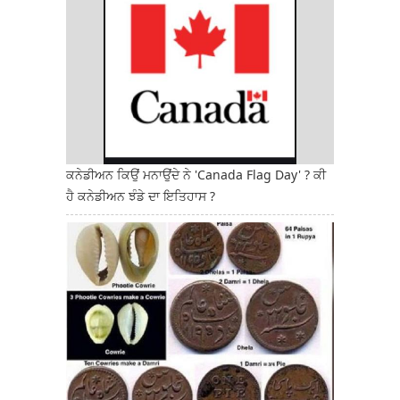
ਕਨੇਡੀਅਨ ਕਿਉਂ ਮਨਾਉਂਦੇ ਨੇ 'Canada Flag Day' ? ਕੀ
ਹੈ ਕਨੇਡੀਅਨ ਝੰਡੇ ਦਾ ਇਤਿਹਾਸ ?