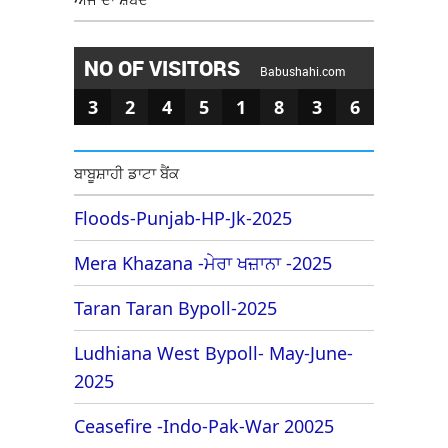
NO OF VISITORS
Babushahi.com
3
2
4
5
1
8
3
6
ਬਾਬੂਸ਼ਾਹੀ ਡਾਟਾ ਬੈਂਕ
Floods-Punjab-HP-Jk-2025
Mera Khazana -ਮੇਰਾ ਖਜ਼ਾਨਾ -2025
Taran Taran Bypoll-2025
Ludhiana West Bypoll- May-June-
2025
Ceasefire -Indo-Pak-War 20025