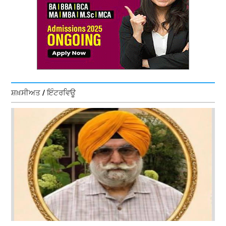
ਸ਼ਖ਼ਸੀਅਤ / ਇੰਟਰਵਿਊ