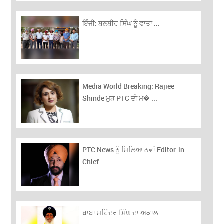
ਇੰਜੀ: ਬਲਬੀਰ ਸਿੰਘ ਨੂੰ ਵਾਤਾ ...
Media World Breaking: Rajiee
Shinde ਮੁੜ PTC ਦੀ ਮੋ� ...
PTC News ਨੂੰ ਮਿਲਿਆ ਨਵਾਂ Editor-in-
Chief
ਬਾਬਾ ਮਹਿੰਦਰ ਸਿੰਘ ਦਾ ਅਕਾਲ ...