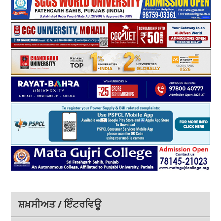
ਸ਼ਖ਼ਸੀਅਤ / ਇੰਟਰਵਿਊ