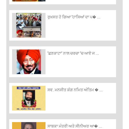
ਰੁਖ਼ਸਤ ਹੋ ਗਿਆ 'ਹਾਸਿਆਂ ਦਾ ਪ� ...
’ਛਣਕਾਟਾ’ ਨਾਲ ਚਰਚਾ ’ਚ ਆਏ ਜ ...
ਸਵ. ਮਨਜੀਤ ਕੰਗ ਨਮਿਤ ਅੰਤਿਮ � ...
ਸਾਬਕਾ ਮੰਤਰੀ ਅਤੇ ਸੀਨੀਅਰ ਆ� ...