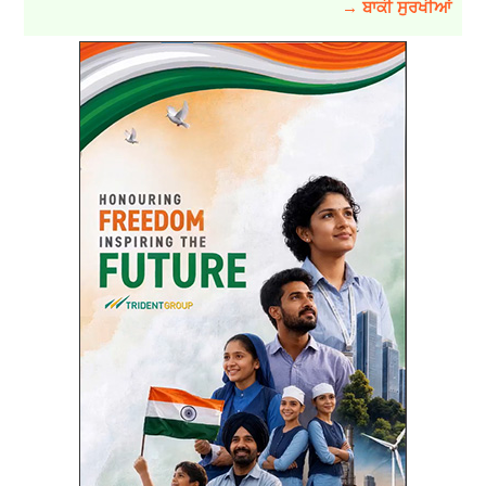
→ ਬਾਕੀ ਸੁਰਖੀਆਂ