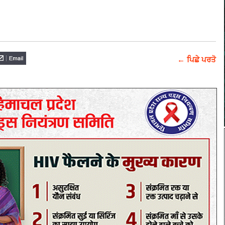
← ਪਿਛੇ ਪਰਤੋ