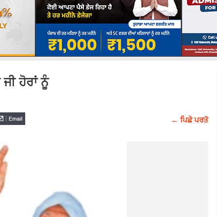
 ਹੋਰਾਂ ਨੂੰ
← ਪਿਛੇ ਪਰਤੋ