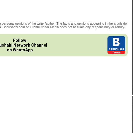
 personal opinions of the writer/author. The facts and opinions appearing in the article do
. Babushahi.com or Tirchhi Nazar Media does not assume any responsibility or liability
Follow
ushahi Network Channel
on WhatsApp