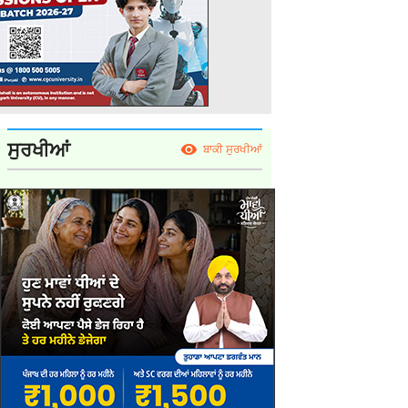
ਸੁਰਖੀਆਂ
ਬਾਕੀ ਸੁਰਖੀਆਂ