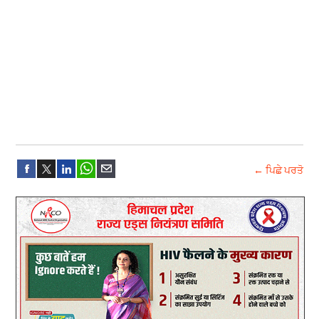
← ਪਿਛੇ ਪਰਤੋ