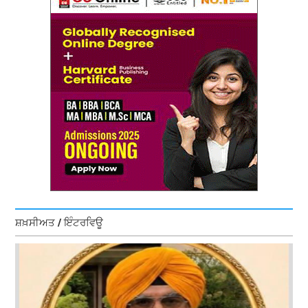
ਸ਼ਖ਼ਸੀਅਤ / ਇੰਟਰਵਿਊ