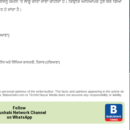
, ਇਸਨੂੰ ਜ਼ਮੀਨ 'ਤੇ ਲਾਗੂ ਕੀਤਾ ਜਾਣਾ ਚਾਹੀਦਾ ਹੈ। ਕਿਉਂਕਿ ਅਧਿਆਪਕ ਹੁਣ ਥੱਕ ਗਿਆ
ਤ ਹੋ ਜਾਂਦਾ ਹੈ।
ਿਆਣਾ)
ਵੀਸ ਅਤੇ ਸਿੱਖਿਆ ਸ਼ਾਸਤਰੀ, ਹਿਸਾਰ (ਹਰਿਆਣਾ)
 personal opinions of the writer/author. The facts and opinions appearing in the article do
. Babushahi.com or Tirchhi Nazar Media does not assume any responsibility or liability
Follow
ushahi Network Channel
on WhatsApp