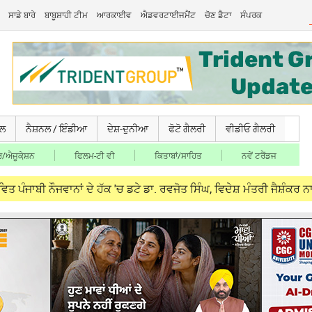
ਸਾਡੇ ਬਾਰੇ
ਬਾਬੂਸ਼ਾਹੀ ਟੀਮ
ਆਰਕਾਈਵ
ਐਡਵਰਟਾਈਜਮੈਂਟ
ਚੋਣ ਡੈਟਾ
ਸੰਪਰਕ
ਚਲ
ਨੈਸ਼ਨਲ / ਇੰਡੀਆ
ਦੇਸ਼-ਦੁਨੀਆ
ਫੋਟੋ ਗੈਲਰੀ
ਵੀਡੀਓ ਗੈਲਰੀ
/ਐਜੂਕੇ਼ਸ਼ਨ
ਫਿਲਮ-ਟੀ ਵੀ
ਕਿਤਾਬਾਂ/ਸਾਹਿਤ
ਨਵੇਂ ਟਰੈਂਡਜ
ਾਨਾਂ ਦੇ ਹੱਕ 'ਚ ਡਟੇ ਡਾ. ਰਵਜੋਤ ਸਿੰਘ, ਵਿਦੇਸ਼ ਮੰਤਰੀ ਜੈਸ਼ੰਕਰ ਨਾਲ ਮੁਲਾਕਾ