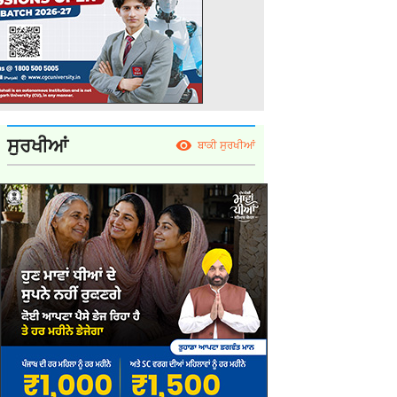
ਸੁਰਖੀਆਂ
ਬਾਕੀ ਸੁਰਖੀਆਂ