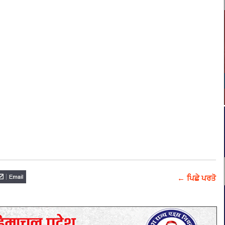
← ਪਿਛੇ ਪਰਤੋ