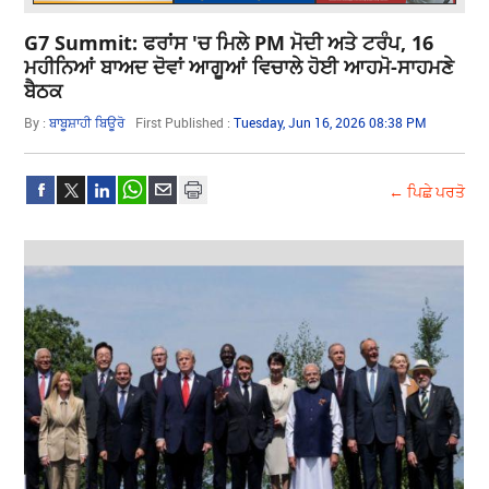
G7 Summit: ਫਰਾਂਸ 'ਚ ਮਿਲੇ PM ਮੋਦੀ ਅਤੇ ਟਰੰਪ, 16
ਮਹੀਨਿਆਂ ਬਾਅਦ ਦੋਵਾਂ ਆਗੂਆਂ ਵਿਚਾਲੇ ਹੋਈ ਆਹਮੋ-ਸਾਹਮਣੇ
ਬੈਠਕ
By :
ਬਾਬੂਸ਼ਾਹੀ ਬਿਊਰੋ
First Published :
Tuesday, Jun 16, 2026 08:38 PM
← ਪਿਛੇ ਪਰਤੋ