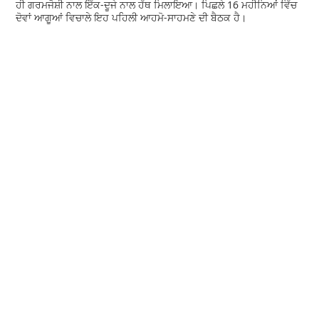
ਹੀ ਗਰਮਜੋਸ਼ੀ ਨਾਲ ਇੱਕ-ਦੂਜੇ ਨਾਲ ਹੱਥ ਮਿਲਾਇਆ। ਪਿਛਲੇ 16 ਮਹੀਨਿਆਂ ਵਿੱਚ
ਦੋਵਾਂ ਆਗੂਆਂ ਵਿਚਾਲੇ ਇਹ ਪਹਿਲੀ ਆਹਮੋ-ਸਾਹਮਣੇ ਦੀ ਬੈਠਕ ਹੈ।