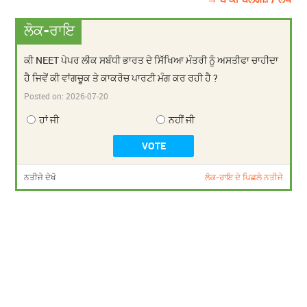
ਲੋਕ-ਰਾਇ
ਕੀ NEET ਪੇਪਰ ਲੀਕ ਸਬੰਧੀ ਭਾਰਤ ਦੇ ਸਿੱਖਿਆ ਮੰਤਰੀ ਨੂੰ ਅਸਤੀਫਾ ਚਾਹੀਦਾ
ਹੈ ਜਿਵੇਂ ਕੀ ਵਾਂਗਚੂਕ ਤੇ ਕਾਕਰੋਚ ਪਾਰਟੀ ਮੰਗ ਕਰ ਰਹੀ ਹੈ ?
Posted on:
2026-07-20
ਹਾਂ ਜੀ
ਨਹੀਂ ਜੀ
ਨਤੀਜੇ ਦੇਖੋ
ਲੋਕ-ਰਾਇ ਦੇ ਪਿਛਲੇ ਨਤੀਜੇ