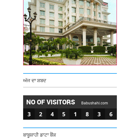
ਅੱਜ ਦਾ ਸ਼ਬਦ
NO OF VISITORS
Babushahi.com
3
2
4
5
1
8
3
6
ਬਾਬੂਸ਼ਾਹੀ ਡਾਟਾ ਬੈਂਕ