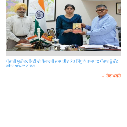
ਪੰਜਾਬੀ ਯੂਨੀਵਰਸਿਟੀ ਦੀ ਖੋਜਾਰਥੀ ਜਸਪ੍ਰੀਤ ਕੌਰ ਸਿੱਧੂ ਨੇ ਰਾਜਪਾਲ ਪੰਜਾਬ ਨੂੰ ਭੇਂਟ
ਕੀਤਾ ਆਪਣਾ ਨਾਵਲ
→ ਹੋਰ ਪੜ੍ਹੋ