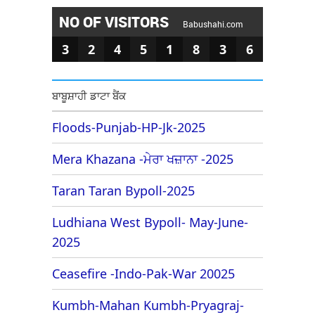
NO OF VISITORS
Babushahi.com
3
2
4
5
1
8
3
6
ਬਾਬੂਸ਼ਾਹੀ ਡਾਟਾ ਬੈਂਕ
Floods-Punjab-HP-Jk-2025
Mera Khazana -ਮੇਰਾ ਖਜ਼ਾਨਾ -2025
Taran Taran Bypoll-2025
Ludhiana West Bypoll- May-June-
2025
Ceasefire -Indo-Pak-War 20025
Kumbh-Mahan Kumbh-Pryagraj-