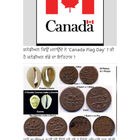
ਕਨੇਡੀਅਨ ਕਿਉਂ ਮਨਾਉਂਦੇ ਨੇ 'Canada Flag Day' ? ਕੀ
ਹੈ ਕਨੇਡੀਅਨ ਝੰਡੇ ਦਾ ਇਤਿਹਾਸ ?
ਜਦੋਂ ਰੁਪਇਆ ਨਹੀਂ ਸੀ ਉਦੋਂ ਕੀ ਸੀ ? ਕਿੰਨੇ ਕੀਮਤੀ ਸਨ ਫੁੱਟੀ