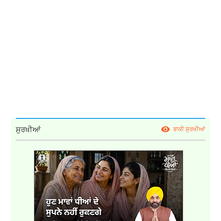
ਸੁਰਖੀਆਂ
ਬਾਕੀ ਸੁਰਖੀਆਂ