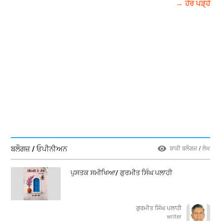
→ ਹੋਰ ਪੜ੍ਹੋ
ਬਲੌਗਜ਼ / ਓਪੀਨੀਅਨ
ਬਾਕੀ ਬਲੌਗਜ਼ / ਲੇਖ
ਪੁਸਤਕ ਸਮੀਖਿਆ/ ਗੁਰਮੀਤ ਸਿੰਘ ਪਲਾਹੀ
ਗੁਰਮੀਤ ਸਿੰਘ ਪਲਾਹੀ
writer