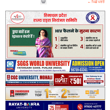
← ਪਿਛੇ ਪਰਤੋ