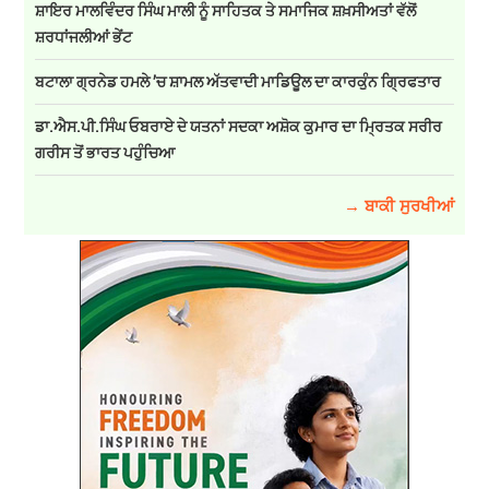
ਸ਼ਾਇਰ ਮਾਲਵਿੰਦਰ ਸਿੰਘ ਮਾਲੀ ਨੂੰ ਸਾਹਿਤਕ ਤੇ ਸਮਾਜਿਕ ਸ਼ਖ਼ਸੀਅਤਾਂ ਵੱਲੋਂ
ਸ਼ਰਧਾਂਜਲੀਆਂ ਭੇਂਟ
ਬਟਾਲਾ ਗ੍ਰਨੇਡ ਹਮਲੇ ’ਚ ਸ਼ਾਮਲ ਅੱਤਵਾਦੀ ਮਾਡਿਊਲ ਦਾ ਕਾਰਕੁੰਨ ਗ੍ਰਿਫਤਾਰ
ਡਾ.ਐਸ.ਪੀ.ਸਿੰਘ ਓਬਰਾਏ ਦੇ ਯਤਨਾਂ ਸਦਕਾ ਅਸ਼ੋਕ ਕੁਮਾਰ ਦਾ ਮ੍ਰਿਤਕ ਸਰੀਰ
ਗਰੀਸ ਤੋਂ ਭਾਰਤ ਪਹੁੰਚਿਆ
→ ਬਾਕੀ ਸੁਰਖੀਆਂ