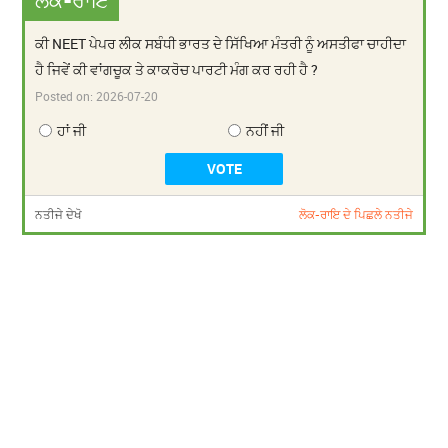
ਲੋਕ-ਰਾਇ
ਕੀ NEET ਪੇਪਰ ਲੀਕ ਸਬੰਧੀ ਭਾਰਤ ਦੇ ਸਿੱਖਿਆ ਮੰਤਰੀ ਨੂੰ ਅਸਤੀਫਾ ਚਾਹੀਦਾ
ਹੈ ਜਿਵੇਂ ਕੀ ਵਾਂਗਚੂਕ ਤੇ ਕਾਕਰੋਚ ਪਾਰਟੀ ਮੰਗ ਕਰ ਰਹੀ ਹੈ ?
Posted on:
2026-07-20
ਹਾਂ ਜੀ
ਨਹੀਂ ਜੀ
ਨਤੀਜੇ ਦੇਖੋ
ਲੋਕ-ਰਾਇ ਦੇ ਪਿਛਲੇ ਨਤੀਜੇ