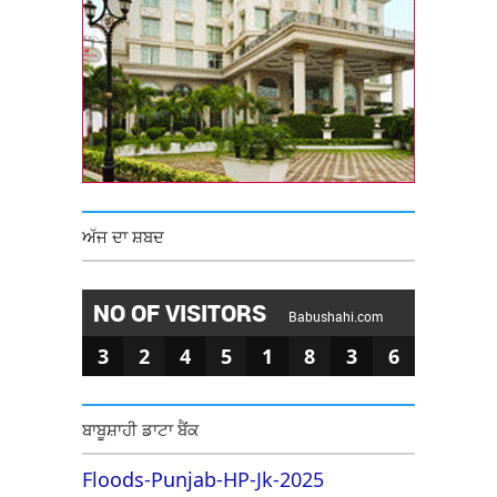
ਅੱਜ ਦਾ ਸ਼ਬਦ
NO OF VISITORS
Babushahi.com
3
2
4
5
1
8
3
6
ਬਾਬੂਸ਼ਾਹੀ ਡਾਟਾ ਬੈਂਕ
Floods-Punjab-HP-Jk-2025