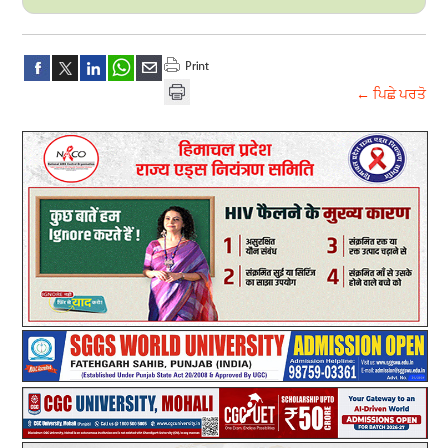
← ਪਿਛੇ ਪਰਤੋ