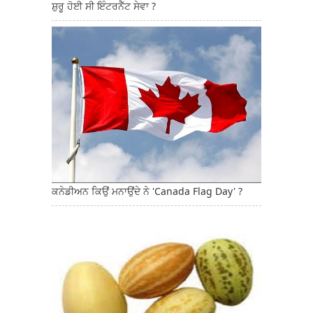
ਸ਼ੁਰੂ ਹੋਈ ਸੀ ਇੰਟਰਨੈੱਟ ਸੇਵਾ ?
ਕਨੇਡੀਅਨ ਕਿਉਂ ਮਨਾਉਂਦੇ ਨੇ 'Canada Flag Day' ?