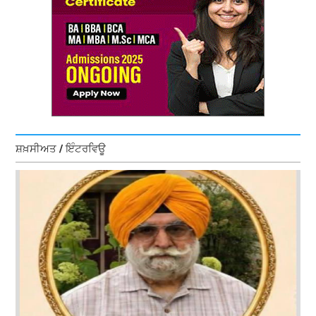
ਸ਼ਖ਼ਸੀਅਤ / ਇੰਟਰਵਿਊ