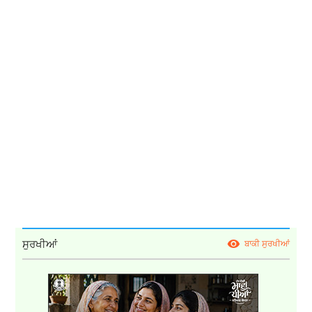
ਸੁਰਖੀਆਂ
ਬਾਕੀ ਸੁਰਖੀਆਂ