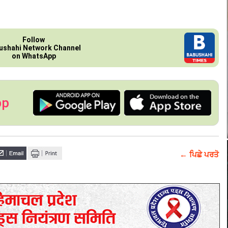
Follow
ushahi Network Channel
on WhatsApp
pp
← ਪਿਛੇ ਪਰਤੋ