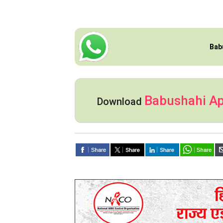
Bab
Babushahi A
Download