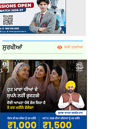
ਸੁਰਖੀਆਂ
ਬਾਕੀ ਸੁਰਖੀਆਂ