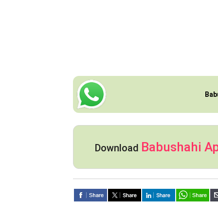
Bab
Babushahi A
Download