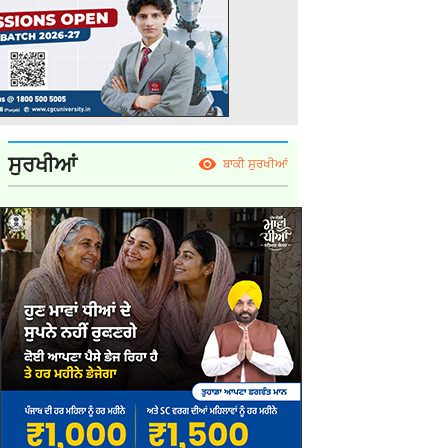
ਸੁਰਖੀਆਂ
ਬਾਕੀ ਸੁਰਖੀਆਂ