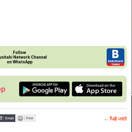
Follow
ushahi Network Channel
on WhatsApp
pp
← ਪਿਛੇ ਪਰਤੋ