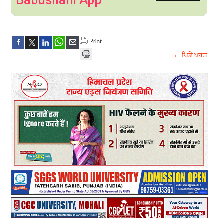
← ਪਿਛੇ ਪਰਤੋ