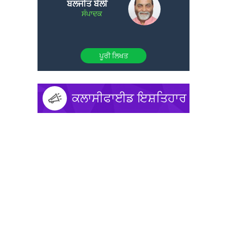
ਬਲਜੀਤ ਬੱਲੀ
ਸੰਪਾਦਕ
ਪੂਰੀ ਲਿਖਤ
ਕਲਾਸੀਫਾਈਡ ਇਸ਼ਤਿਹਾਰ