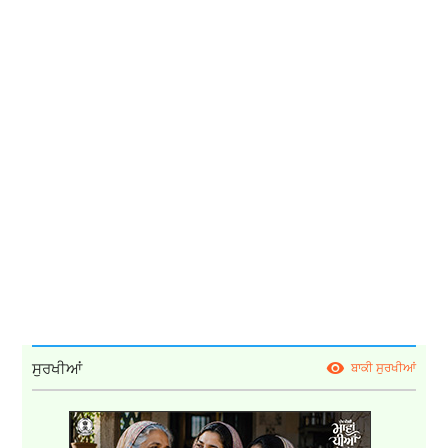
ਸੁਰਖੀਆਂ
ਬਾਕੀ ਸੁਰਖੀਆਂ