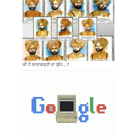
ਕੀ ਹੈ ਸਾਰਾਗੜ੍ਹੀ ਦਾ ਯੁੱਧ... ?