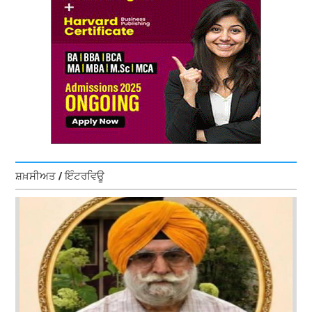
ਸ਼ਖ਼ਸੀਅਤ / ਇੰਟਰਵਿਊ